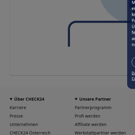
M
e
k
P
Ü
f
a
n
D
Co
Über CHECK24
Unsere Partner
Karriere
Partnerprogramm
Presse
Profi werden
Unternehmen
Affiliate werden
CHECK24 Österreich
Werkstattpartner werden