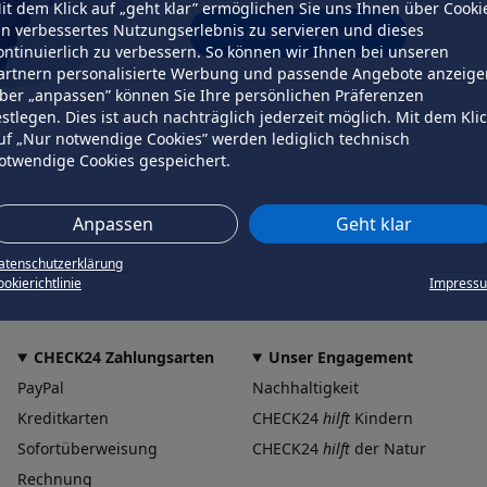
it dem Klick auf „geht klar” ermöglichen Sie uns Ihnen über Cooki
in verbessertes Nutzungserlebnis zu servieren und dieses
erneut versuchen
ontinuierlich zu verbessern. So können wir Ihnen bei unseren
artnern personalisierte Werbung und passende Angebote anzeige
ber „anpassen” können Sie Ihre persönlichen Präferenzen
estlegen. Dies ist auch nachträglich jederzeit möglich. Mit dem Kli
uf „Nur notwendige Cookies” werden lediglich technisch
otwendige Cookies gespeichert.
Anpassen
Geht klar
atenschutzerklärung
okierichtlinie
Impress
CHECK24 Zahlungsarten
Unser Engagement
PayPal
Nachhaltigkeit
Kreditkarten
CHECK24
hilft
Kindern
Sofortüberweisung
CHECK24
hilft
der Natur
Rechnung