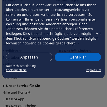
Karriere
Partnerprogramm
Mit dem Klick auf „geht klar” ermöglichen Sie uns Ihnen
Presse
Profi werden
über Cookies ein verbessertes Nutzungserlebnis zu
Unternehmen
Affiliate werden
servieren und dieses kontinuierlich zu verbessern. So
können wir Ihnen bei unseren Partnern personalisierte
CHECK24 Österreich
Werkstattpartner werden
Werbung und passende Angebote anzeigen. Über
CHECK24 Spanien
„anpassen” können Sie Ihre persönlichen Präferenzen
festlegen. Dies ist auch nachträglich jederzeit möglich. Mit
CHECK24 Zahlungsarten
Unser Engagement
dem Klick auf „Nur notwendige Cookies” werden lediglich
technisch notwendige Cookies gespeichert.
PayPal
Nachhaltigkeit
Kreditkarten
CHECK24
hilft
Kindern
Anpassen
Geht klar
Sofortüberweisung
CHECK24
hilft
der Natur
Rechnung
Datenschutzerklärung
Cookierichtlinie
Impressum
Lastschrift
Ratenkauf
Unser Service für Sie
Hilfe und Kontakt
CHECK24 App
CHECK24 Gutscheine