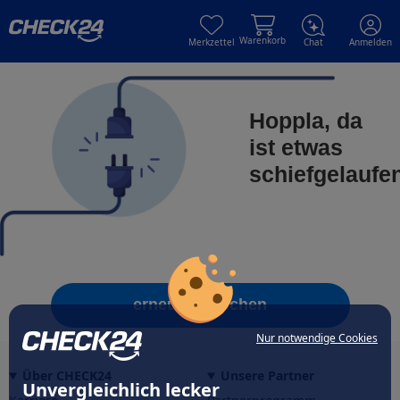
Skip to main content
Skip to main content
Warenkorb
Merkzettel
Chat
Anmelden
Hoppla, da
ist etwas
schiefgelaufe
erneut versuchen
Nur notwendige Cookies
Über CHECK24
Unsere Partner
Unvergleichlich lecker