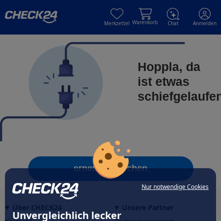
Skip to main content
Skip to main content
Warenkorb
Merkzettel
Chat
Anmelden
Hoppla, da
ist etwas
schiefgelaufe
erneut versuchen
Nur notwendige Cookies
Über CHECK24
Unsere Partner
Unvergleichlich lecker