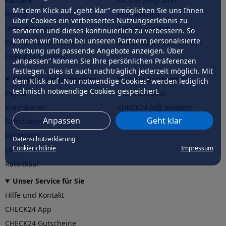
Karriere
Partnerprogramm
Mit dem Klick auf „geht klar” ermöglichen Sie uns Ihnen
Presse
Profi werden
über Cookies ein verbessertes Nutzungserlebnis zu
Unternehmen
Affiliate werden
servieren und dieses kontinuierlich zu verbessern. So
können wir Ihnen bei unseren Partnern personalisierte
CHECK24 Österreich
Werkstattpartner werden
Werbung und passende Angebote anzeigen. Über
CHECK24 Spanien
„anpassen” können Sie Ihre persönlichen Präferenzen
festlegen. Dies ist auch nachträglich jederzeit möglich. Mit
CHECK24 Zahlungsarten
Unser Engagement
dem Klick auf „Nur notwendige Cookies” werden lediglich
technisch notwendige Cookies gespeichert.
PayPal
Nachhaltigkeit
Kreditkarten
CHECK24
hilft
Kindern
Anpassen
Geht klar
Sofortüberweisung
CHECK24
hilft
der Natur
Rechnung
Datenschutzerklärung
Cookierichtlinie
Impressum
Lastschrift
Ratenkauf
Unser Service für Sie
Hilfe und Kontakt
CHECK24 App
CHECK24 Gutscheine