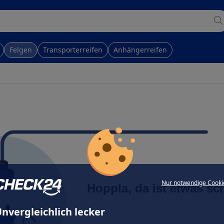
Felgen
Transporterreifen
Anhängerreifen
Nur notwendige Cooki
Hoppla, da ist etwas sc
nvergleichlich lecker