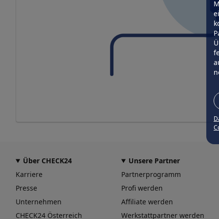
M
e
k
P
Ü
f
a
n
D
Co
Über CHECK24
Unsere Partner
Karriere
Partnerprogramm
Presse
Profi werden
Unternehmen
Affiliate werden
CHECK24 Österreich
Werkstattpartner werden