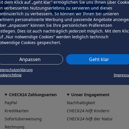
it dem Klick auf „geht klar” ermöglichen Sie uns Ihnen über Cooki
in verbessertes Nutzungserlebnis zu servieren und dieses
erneut versuchen
ontinuierlich zu verbessern. So können wir Ihnen bei unseren
artnern personalisierte Werbung und passende Angebote anzeige
ber „anpassen” können Sie Ihre persönlichen Präferenzen
estlegen. Dies ist auch nachträglich jederzeit möglich. Mit dem Kli
uf „Nur notwendige Cookies” werden lediglich technisch
otwendige Cookies gespeichert.
Anpassen
Geht klar
atenschutzerklärung
okierichtlinie
Impress
CHECK24 Zahlungsarten
Unser Engagement
PayPal
Nachhaltigkeit
Kreditkarten
CHECK24
hilft
Kindern
Sofortüberweisung
CHECK24
hilft
der Natur
Rechnung