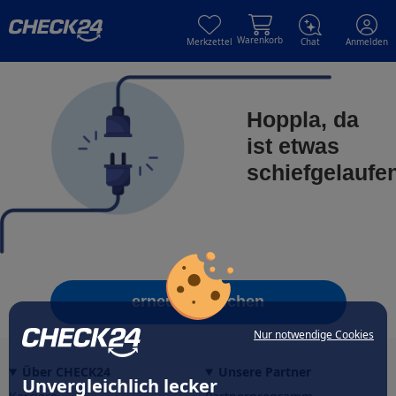
Skip to main content
Skip to main content
Warenkorb
Merkzettel
Chat
Anmelden
Hoppla, da
ist etwas
schiefgelaufe
erneut versuchen
Nur notwendige Cookies
Über CHECK24
Unsere Partner
Unvergleichlich lecker