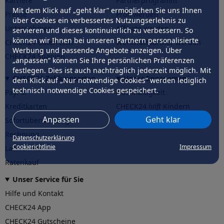
Karriere
Partnerprogramm
Mit dem Klick auf „geht klar” ermöglichen Sie uns Ihnen
Presse
Profi werden
über Cookies ein verbessertes Nutzungserlebnis zu
Unternehmen
Affiliate werden
servieren und dieses kontinuierlich zu verbessern. So
können wir Ihnen bei unseren Partnern personalisierte
CHECK24 Österreich
Werkstattpartner werden
Werbung und passende Angebote anzeigen. Über
CHECK24 Spanien
„anpassen” können Sie Ihre persönlichen Präferenzen
festlegen. Dies ist auch nachträglich jederzeit möglich. Mit
CHECK24 Zahlungsarten
Unser Engagement
dem Klick auf „Nur notwendige Cookies” werden lediglich
technisch notwendige Cookies gespeichert.
PayPal
Nachhaltigkeit
Kreditkarten
CHECK24
hilft
Kindern
Anpassen
Geht klar
Sofortüberweisung
CHECK24
hilft
der Natur
Rechnung
Datenschutzerklärung
Cookierichtlinie
Impressum
Lastschrift
Ratenkauf
Unser Service für Sie
Hilfe und Kontakt
CHECK24 App
CHECK24 Gutscheine