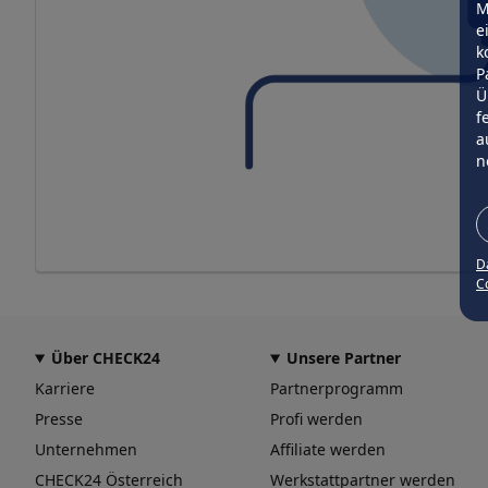
M
e
k
P
Ü
f
a
n
D
Co
Über CHECK24
Unsere Partner
Karriere
Partnerprogramm
Presse
Profi werden
Unternehmen
Affiliate werden
CHECK24 Österreich
Werkstattpartner werden