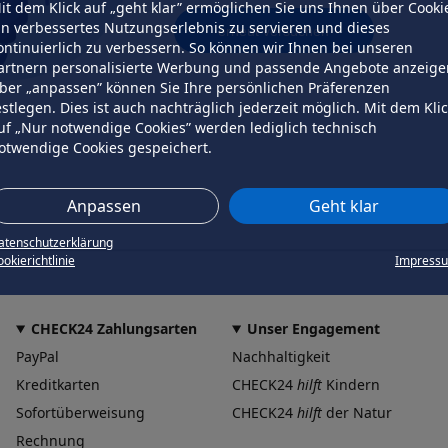
it dem Klick auf „geht klar” ermöglichen Sie uns Ihnen über Cooki
in verbessertes Nutzungserlebnis zu servieren und dieses
erneut versuchen
ontinuierlich zu verbessern. So können wir Ihnen bei unseren
artnern personalisierte Werbung und passende Angebote anzeige
ber „anpassen” können Sie Ihre persönlichen Präferenzen
estlegen. Dies ist auch nachträglich jederzeit möglich. Mit dem Kli
uf „Nur notwendige Cookies” werden lediglich technisch
otwendige Cookies gespeichert.
Anpassen
Geht klar
atenschutzerklärung
okierichtlinie
Impress
CHECK24 Zahlungsarten
Unser Engagement
PayPal
Nachhaltigkeit
Kreditkarten
CHECK24
hilft
Kindern
Sofortüberweisung
CHECK24
hilft
der Natur
Rechnung