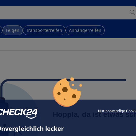
Felgen
Transporterreifen
Anhängerreifen
Nur notwendige Cooki
Hoppla, da ist etwas sc
nvergleichlich lecker