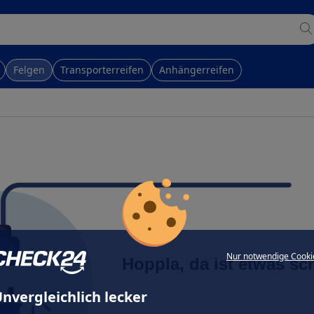
Felgen
Transporterreifen
Anhängerreifen
Nur notwendige Cooki
Hoppla, da ist etwas sc
nvergleichlich lecker