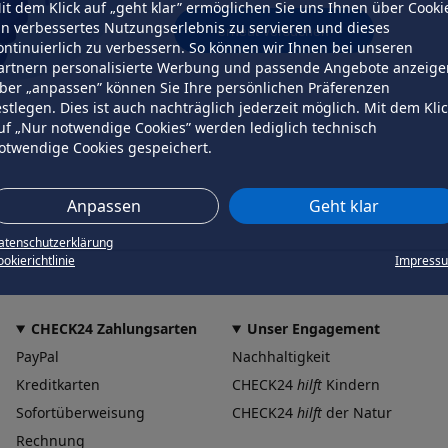
it dem Klick auf „geht klar” ermöglichen Sie uns Ihnen über Cooki
in verbessertes Nutzungserlebnis zu servieren und dieses
erneut versuchen
ontinuierlich zu verbessern. So können wir Ihnen bei unseren
artnern personalisierte Werbung und passende Angebote anzeige
ber „anpassen” können Sie Ihre persönlichen Präferenzen
estlegen. Dies ist auch nachträglich jederzeit möglich. Mit dem Kli
uf „Nur notwendige Cookies” werden lediglich technisch
otwendige Cookies gespeichert.
Anpassen
Geht klar
atenschutzerklärung
okierichtlinie
Impress
CHECK24 Zahlungsarten
Unser Engagement
PayPal
Nachhaltigkeit
Kreditkarten
CHECK24
hilft
Kindern
Sofortüberweisung
CHECK24
hilft
der Natur
Rechnung