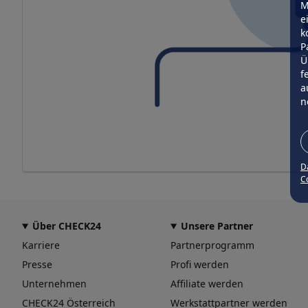
M
e
k
P
Ü
f
a
n
D
Co
Über CHECK24
Unsere Partner
Karriere
Partnerprogramm
Presse
Profi werden
Unternehmen
Affiliate werden
CHECK24 Österreich
Werkstattpartner werden