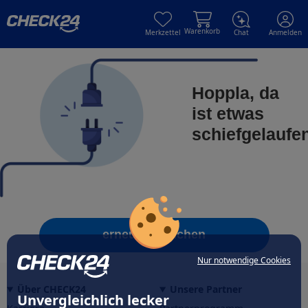
Skip to main content
Skip to main content
Warenkorb
Merkzettel
Chat
Anmelden
Hoppla, da
ist etwas
schiefgelaufe
erneut versuchen
Nur notwendige Cookies
Über CHECK24
Unsere Partner
Unvergleichlich lecker