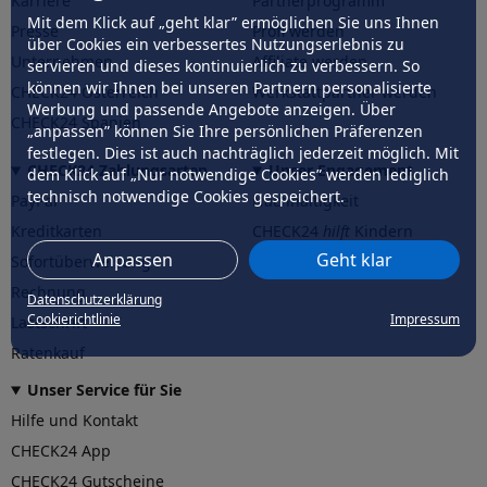
Karriere
Partnerprogramm
Mit dem Klick auf „geht klar” ermöglichen Sie uns Ihnen
Presse
Profi werden
über Cookies ein verbessertes Nutzungserlebnis zu
Unternehmen
Affiliate werden
servieren und dieses kontinuierlich zu verbessern. So
können wir Ihnen bei unseren Partnern personalisierte
CHECK24 Österreich
Werkstattpartner werden
Werbung und passende Angebote anzeigen. Über
CHECK24 Spanien
„anpassen” können Sie Ihre persönlichen Präferenzen
festlegen. Dies ist auch nachträglich jederzeit möglich. Mit
CHECK24 Zahlungsarten
Unser Engagement
dem Klick auf „Nur notwendige Cookies” werden lediglich
technisch notwendige Cookies gespeichert.
PayPal
Nachhaltigkeit
Kreditkarten
CHECK24
hilft
Kindern
Anpassen
Geht klar
Sofortüberweisung
CHECK24
hilft
der Natur
Rechnung
Datenschutzerklärung
Cookierichtlinie
Impressum
Lastschrift
Ratenkauf
Unser Service für Sie
Hilfe und Kontakt
CHECK24 App
CHECK24 Gutscheine