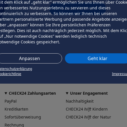
it dem Klick auf „geht klar” ermöglichen Sie uns Ihnen über Cooki
in verbessertes Nutzungserlebnis zu servieren und dieses
erneut versuchen
ontinuierlich zu verbessern. So können wir Ihnen bei unseren
artnern personalisierte Werbung und passende Angebote anzeige
ber „anpassen” können Sie Ihre persönlichen Präferenzen
estlegen. Dies ist auch nachträglich jederzeit möglich. Mit dem Kli
uf „Nur notwendige Cookies” werden lediglich technisch
otwendige Cookies gespeichert.
Anpassen
Geht klar
atenschutzerklärung
okierichtlinie
Impress
CHECK24 Zahlungsarten
Unser Engagement
PayPal
Nachhaltigkeit
Kreditkarten
CHECK24
hilft
Kindern
Sofortüberweisung
CHECK24
hilft
der Natur
Rechnung