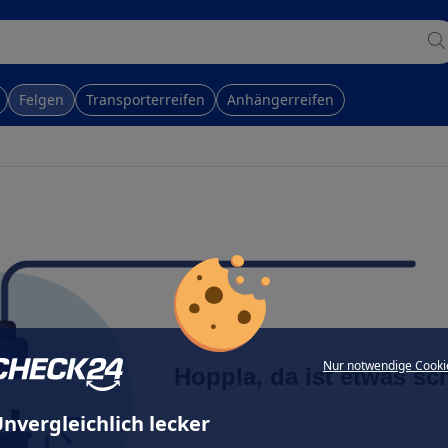
Felgen
Transporterreifen
Anhängerreifen
Nur notwendige Cooki
Hoppla, da ist etwas sc
nvergleichlich lecker