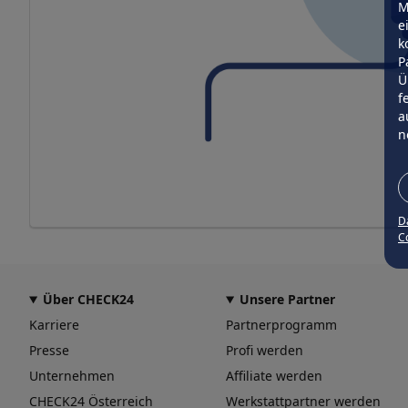
M
e
k
P
Ü
f
a
n
D
Co
Über CHECK24
Unsere Partner
Karriere
Partnerprogramm
Presse
Profi werden
Unternehmen
Affiliate werden
CHECK24 Österreich
Werkstattpartner werden