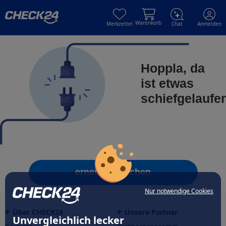
Skip to main content
Skip to main content
Warenkorb
Merkzettel
Chat
Anmelden
Hoppla, da
ist etwas
schiefgelaufe
erneut versuchen
Nur notwendige Cookies
Über CHECK24
Unsere Partner
Unvergleichlich lecker