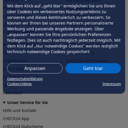
Karriere
Partnerprogramm
Mit dem Klick auf „geht klar” ermöglichen Sie uns Ihnen
Presse
Profi werden
über Cookies ein verbessertes Nutzungserlebnis zu
Unternehmen
Affiliate werden
servieren und dieses kontinuierlich zu verbessern. So
können wir Ihnen bei unseren Partnern personalisierte
CHECK24 Österreich
Werkstattpartner werden
Werbung und passende Angebote anzeigen. Über
CHECK24 Spanien
„anpassen” können Sie Ihre persönlichen Präferenzen
festlegen. Dies ist auch nachträglich jederzeit möglich. Mit
CHECK24 Zahlungsarten
Unser Engagement
dem Klick auf „Nur notwendige Cookies” werden lediglich
technisch notwendige Cookies gespeichert.
PayPal
Nachhaltigkeit
Kreditkarten
CHECK24
hilft
Kindern
Anpassen
Geht klar
Sofortüberweisung
CHECK24
hilft
der Natur
Rechnung
Datenschutzerklärung
Cookierichtlinie
Impressum
Lastschrift
Ratenkauf
Unser Service für Sie
Hilfe und Kontakt
CHECK24 App
CHECK24 Gutscheine