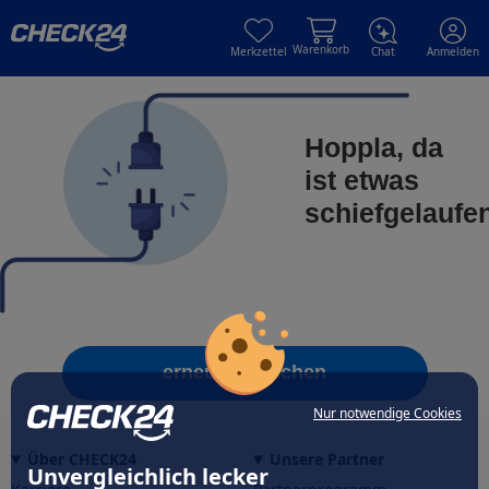
Skip to main content
Skip to main content
Warenkorb
Merkzettel
Chat
Anmelden
Hoppla, da
ist etwas
schiefgelaufe
erneut versuchen
Nur notwendige Cookies
Über CHECK24
Unsere Partner
Unvergleichlich lecker