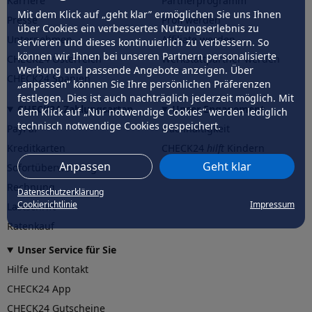
Karriere
Partnerprogramm
Mit dem Klick auf „geht klar” ermöglichen Sie uns Ihnen
Presse
Profi werden
über Cookies ein verbessertes Nutzungserlebnis zu
Unternehmen
Affiliate werden
servieren und dieses kontinuierlich zu verbessern. So
können wir Ihnen bei unseren Partnern personalisierte
CHECK24 Österreich
Werkstattpartner werden
Werbung und passende Angebote anzeigen. Über
CHECK24 Spanien
„anpassen” können Sie Ihre persönlichen Präferenzen
festlegen. Dies ist auch nachträglich jederzeit möglich. Mit
CHECK24 Zahlungsarten
Unser Engagement
dem Klick auf „Nur notwendige Cookies” werden lediglich
technisch notwendige Cookies gespeichert.
PayPal
Nachhaltigkeit
Kreditkarten
CHECK24
hilft
Kindern
Anpassen
Geht klar
Sofortüberweisung
CHECK24
hilft
der Natur
Rechnung
Datenschutzerklärung
Cookierichtlinie
Impressum
Lastschrift
Ratenkauf
Unser Service für Sie
Hilfe und Kontakt
CHECK24 App
CHECK24 Gutscheine