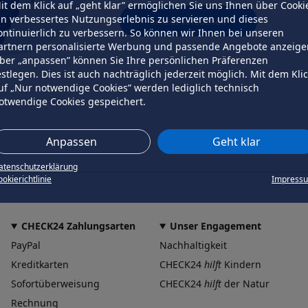
it dem Klick auf „geht klar” ermöglichen Sie uns Ihnen über Cooki
in verbessertes Nutzungserlebnis zu servieren und dieses
erneut versuchen
ontinuierlich zu verbessern. So können wir Ihnen bei unseren
artnern personalisierte Werbung und passende Angebote anzeige
ber „anpassen” können Sie Ihre persönlichen Präferenzen
estlegen. Dies ist auch nachträglich jederzeit möglich. Mit dem Kli
uf „Nur notwendige Cookies” werden lediglich technisch
otwendige Cookies gespeichert.
Anpassen
Geht klar
atenschutzerklärung
okierichtlinie
Impress
CHECK24 Zahlungsarten
Unser Engagement
PayPal
Nachhaltigkeit
Kreditkarten
CHECK24
hilft
Kindern
Sofortüberweisung
CHECK24
hilft
der Natur
Rechnung