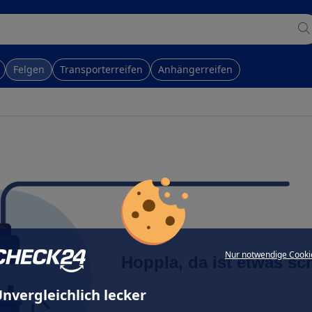
Felgen
Transporterreifen
Anhängerreifen
Nur notwendige Cooki
Hoppla, da ist etwas sc
nvergleichlich lecker