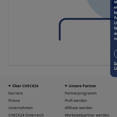
M
e
k
P
Ü
f
a
n
D
Co
Über CHECK24
Unsere Partner
Karriere
Partnerprogramm
Presse
Profi werden
Unternehmen
Affiliate werden
CHECK24 Österreich
Werkstattpartner werden