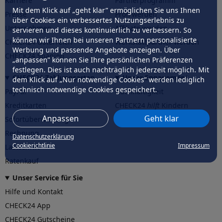
Karriere
Partnerprogramm
Mit dem Klick auf „geht klar” ermöglichen Sie uns Ihnen
Presse
Profi werden
über Cookies ein verbessertes Nutzungserlebnis zu
Unternehmen
Affiliate werden
servieren und dieses kontinuierlich zu verbessern. So
können wir Ihnen bei unseren Partnern personalisierte
CHECK24 Österreich
Werkstattpartner werden
Werbung und passende Angebote anzeigen. Über
CHECK24 Spanien
„anpassen” können Sie Ihre persönlichen Präferenzen
festlegen. Dies ist auch nachträglich jederzeit möglich. Mit
CHECK24 Zahlungsarten
Unser Engagement
dem Klick auf „Nur notwendige Cookies” werden lediglich
technisch notwendige Cookies gespeichert.
PayPal
Nachhaltigkeit
Kreditkarten
CHECK24
hilft
Kindern
Anpassen
Geht klar
Sofortüberweisung
CHECK24
hilft
der Natur
Rechnung
Datenschutzerklärung
Cookierichtlinie
Impressum
Lastschrift
Ratenkauf
Unser Service für Sie
Hilfe und Kontakt
CHECK24 App
CHECK24 Gutscheine