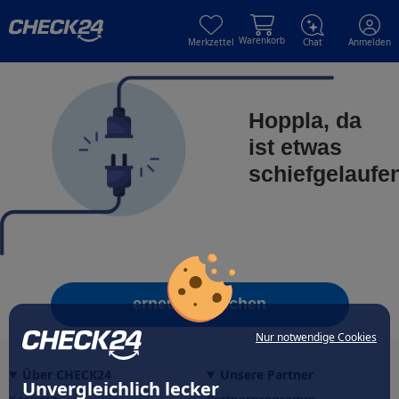
Skip to main content
Skip to main content
Warenkorb
Merkzettel
Chat
Anmelden
Hoppla, da
ist etwas
schiefgelaufe
erneut versuchen
Nur notwendige Cookies
Über CHECK24
Unsere Partner
Unvergleichlich lecker