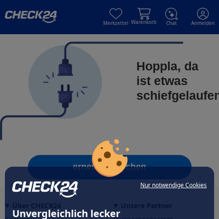
Skip to main content
Skip to main content
Warenkorb
Merkzettel
Chat
Anmelden
Hoppla, da
ist etwas
schiefgelaufe
erneut versuchen
Nur notwendige Cookies
Über CHECK24
Unsere Partner
Unvergleichlich lecker