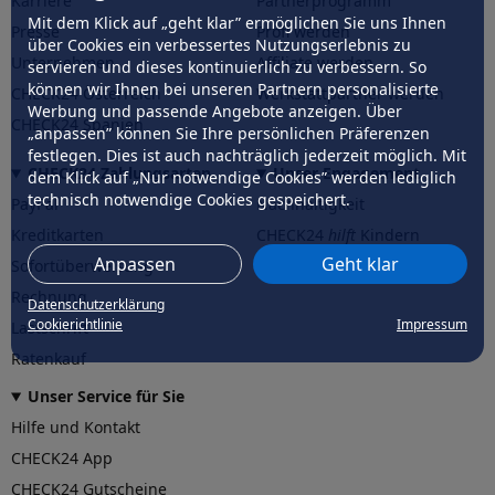
Karriere
Partnerprogramm
Mit dem Klick auf „geht klar” ermöglichen Sie uns Ihnen
Presse
Profi werden
über Cookies ein verbessertes Nutzungserlebnis zu
Unternehmen
Affiliate werden
servieren und dieses kontinuierlich zu verbessern. So
können wir Ihnen bei unseren Partnern personalisierte
CHECK24 Österreich
Werkstattpartner werden
Werbung und passende Angebote anzeigen. Über
CHECK24 Spanien
„anpassen” können Sie Ihre persönlichen Präferenzen
festlegen. Dies ist auch nachträglich jederzeit möglich. Mit
CHECK24 Zahlungsarten
Unser Engagement
dem Klick auf „Nur notwendige Cookies” werden lediglich
technisch notwendige Cookies gespeichert.
PayPal
Nachhaltigkeit
Kreditkarten
CHECK24
hilft
Kindern
Anpassen
Geht klar
Sofortüberweisung
CHECK24
hilft
der Natur
Rechnung
Datenschutzerklärung
Cookierichtlinie
Impressum
Lastschrift
Ratenkauf
Unser Service für Sie
Hilfe und Kontakt
CHECK24 App
CHECK24 Gutscheine