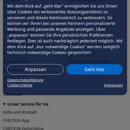
Karriere
Partnerprogramm
Mit dem Klick auf „geht klar” ermöglichen Sie uns Ihnen
Presse
Profi werden
über Cookies ein verbessertes Nutzungserlebnis zu
Unternehmen
Affiliate werden
servieren und dieses kontinuierlich zu verbessern. So
können wir Ihnen bei unseren Partnern personalisierte
CHECK24 Österreich
Werkstattpartner werden
Werbung und passende Angebote anzeigen. Über
CHECK24 Spanien
„anpassen” können Sie Ihre persönlichen Präferenzen
festlegen. Dies ist auch nachträglich jederzeit möglich. Mit
CHECK24 Zahlungsarten
Unser Engagement
dem Klick auf „Nur notwendige Cookies” werden lediglich
technisch notwendige Cookies gespeichert.
PayPal
Nachhaltigkeit
Kreditkarten
CHECK24
hilft
Kindern
Anpassen
Geht klar
Sofortüberweisung
CHECK24
hilft
der Natur
Rechnung
Datenschutzerklärung
Cookierichtlinie
Impressum
Lastschrift
Ratenkauf
Unser Service für Sie
Hilfe und Kontakt
CHECK24 App
CHECK24 Gutscheine