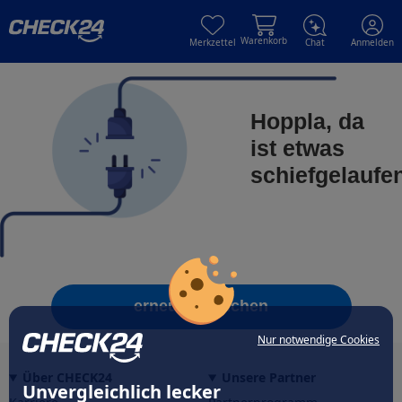
Skip to main content
Skip to main content
Warenkorb
Merkzettel
Chat
Anmelden
Hoppla, da
ist etwas
schiefgelaufe
erneut versuchen
Nur notwendige Cookies
Über CHECK24
Unsere Partner
Unvergleichlich lecker