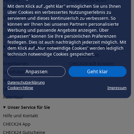
Karriere
Partnerprogramm
Mit dem Klick auf „geht klar” ermöglichen Sie uns Ihnen
Presse
Profi werden
über Cookies ein verbessertes Nutzungserlebnis zu
Unternehmen
Affiliate werden
servieren und dieses kontinuierlich zu verbessern. So
können wir Ihnen bei unseren Partnern personalisierte
CHECK24 Österreich
Werkstattpartner werden
Werbung und passende Angebote anzeigen. Über
CHECK24 Spanien
„anpassen” können Sie Ihre persönlichen Präferenzen
festlegen. Dies ist auch nachträglich jederzeit möglich. Mit
CHECK24 Zahlungsarten
Unser Engagement
dem Klick auf „Nur notwendige Cookies” werden lediglich
technisch notwendige Cookies gespeichert.
PayPal
Nachhaltigkeit
Kreditkarten
CHECK24
hilft
Kindern
Anpassen
Geht klar
Sofortüberweisung
CHECK24
hilft
der Natur
Rechnung
Datenschutzerklärung
Cookierichtlinie
Impressum
Lastschrift
Ratenkauf
Unser Service für Sie
Hilfe und Kontakt
CHECK24 App
CHECK24 Gutscheine