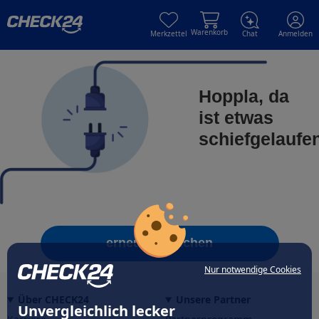
Skip to main content
Skip to main content
Warenkorb
Merkzettel
Chat
Anmelden
Hoppla, da
ist etwas
schiefgelaufe
erneut versuchen
Nur notwendige Cookies
Über CHECK24
Unsere Partner
Unvergleichlich lecker