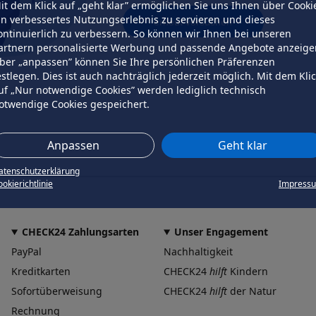
it dem Klick auf „geht klar” ermöglichen Sie uns Ihnen über Cooki
in verbessertes Nutzungserlebnis zu servieren und dieses
erneut versuchen
ontinuierlich zu verbessern. So können wir Ihnen bei unseren
artnern personalisierte Werbung und passende Angebote anzeige
ber „anpassen” können Sie Ihre persönlichen Präferenzen
estlegen. Dies ist auch nachträglich jederzeit möglich. Mit dem Kli
uf „Nur notwendige Cookies” werden lediglich technisch
otwendige Cookies gespeichert.
Anpassen
Geht klar
atenschutzerklärung
okierichtlinie
Impress
CHECK24 Zahlungsarten
Unser Engagement
PayPal
Nachhaltigkeit
Kreditkarten
CHECK24
hilft
Kindern
Sofortüberweisung
CHECK24
hilft
der Natur
Rechnung