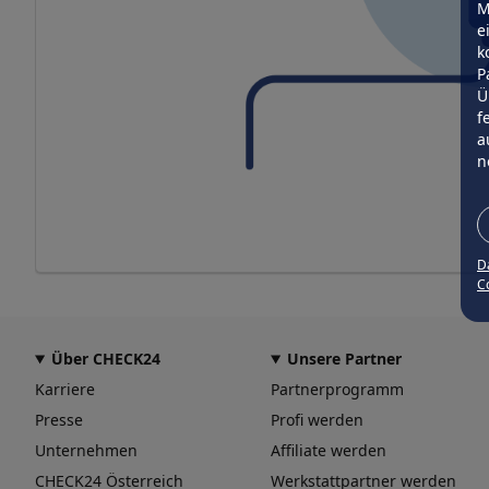
M
e
k
P
Ü
f
a
n
D
Co
Über CHECK24
Unsere Partner
Karriere
Partnerprogramm
Presse
Profi werden
Unternehmen
Affiliate werden
CHECK24 Österreich
Werkstattpartner werden