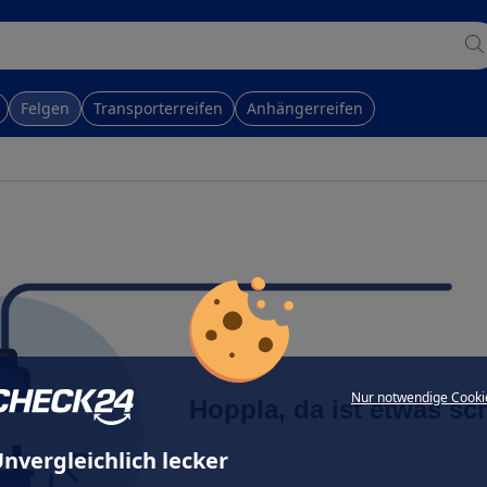
Felgen
Transporterreifen
Anhängerreifen
Nur notwendige Cooki
Hoppla, da ist etwas sc
nvergleichlich lecker