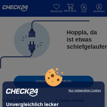
Skip to main content
Skip to main content
Warenkorb
Merkzettel
Chat
Anmelden
Hoppla, da
ist etwas
schiefgelaufe
erneut versuchen
Nur notwendige Cookies
Über CHECK24
Unsere Partner
Unvergleichlich lecker