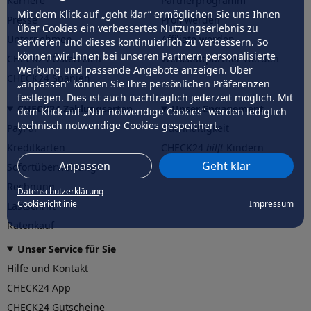
Karriere
Partnerprogramm
Mit dem Klick auf „geht klar” ermöglichen Sie uns Ihnen
Presse
Profi werden
über Cookies ein verbessertes Nutzungserlebnis zu
Unternehmen
Affiliate werden
servieren und dieses kontinuierlich zu verbessern. So
können wir Ihnen bei unseren Partnern personalisierte
CHECK24 Österreich
Werkstattpartner werden
Werbung und passende Angebote anzeigen. Über
CHECK24 Spanien
„anpassen” können Sie Ihre persönlichen Präferenzen
festlegen. Dies ist auch nachträglich jederzeit möglich. Mit
CHECK24 Zahlungsarten
Unser Engagement
dem Klick auf „Nur notwendige Cookies” werden lediglich
technisch notwendige Cookies gespeichert.
PayPal
Nachhaltigkeit
Kreditkarten
CHECK24
hilft
Kindern
Anpassen
Geht klar
Sofortüberweisung
CHECK24
hilft
der Natur
Rechnung
Datenschutzerklärung
Cookierichtlinie
Impressum
Lastschrift
Ratenkauf
Unser Service für Sie
Hilfe und Kontakt
CHECK24 App
CHECK24 Gutscheine