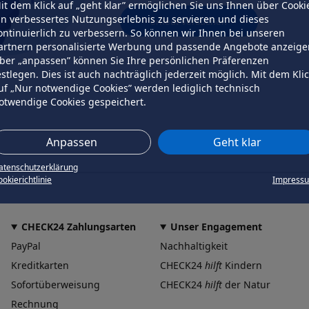
it dem Klick auf „geht klar” ermöglichen Sie uns Ihnen über Cooki
in verbessertes Nutzungserlebnis zu servieren und dieses
erneut versuchen
ontinuierlich zu verbessern. So können wir Ihnen bei unseren
artnern personalisierte Werbung und passende Angebote anzeige
ber „anpassen” können Sie Ihre persönlichen Präferenzen
estlegen. Dies ist auch nachträglich jederzeit möglich. Mit dem Kli
uf „Nur notwendige Cookies” werden lediglich technisch
otwendige Cookies gespeichert.
Anpassen
Geht klar
atenschutzerklärung
okierichtlinie
Impress
CHECK24 Zahlungsarten
Unser Engagement
PayPal
Nachhaltigkeit
Kreditkarten
CHECK24
hilft
Kindern
Sofortüberweisung
CHECK24
hilft
der Natur
Rechnung