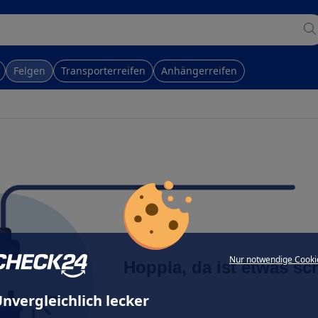
Felgen
Transporterreifen
Anhängerreifen
Nur notwendige Cooki
Hoppla, da ist etwas sc
nvergleichlich lecker