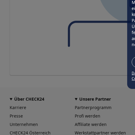
M
e
k
P
Ü
f
a
n
D
Co
Über CHECK24
Unsere Partner
Karriere
Partnerprogramm
Presse
Profi werden
Unternehmen
Affiliate werden
CHECK24 Österreich
Werkstattpartner werden