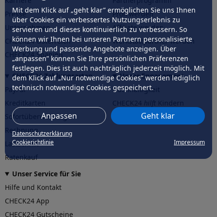
Karriere
Partnerprogramm
Mit dem Klick auf „geht klar” ermöglichen Sie uns Ihnen
Presse
Profi werden
über Cookies ein verbessertes Nutzungserlebnis zu
Unternehmen
Affiliate werden
servieren und dieses kontinuierlich zu verbessern. So
können wir Ihnen bei unseren Partnern personalisierte
CHECK24 Österreich
Werkstattpartner werden
Werbung und passende Angebote anzeigen. Über
CHECK24 Spanien
„anpassen” können Sie Ihre persönlichen Präferenzen
festlegen. Dies ist auch nachträglich jederzeit möglich. Mit
CHECK24 Zahlungsarten
Unser Engagement
dem Klick auf „Nur notwendige Cookies” werden lediglich
technisch notwendige Cookies gespeichert.
PayPal
Nachhaltigkeit
Kreditkarten
CHECK24
hilft
Kindern
Anpassen
Geht klar
Sofortüberweisung
CHECK24
hilft
der Natur
Rechnung
Datenschutzerklärung
Cookierichtlinie
Impressum
Lastschrift
Ratenkauf
Unser Service für Sie
Hilfe und Kontakt
CHECK24 App
CHECK24 Gutscheine