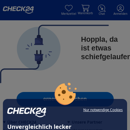
Skip to main content
Skip to main content
Warenkorb
Merkzettel
Chat
Anmelden
Hoppla, da
ist etwas
schiefgelaufe
erneut versuchen
Nur notwendige Cookies
Über CHECK24
Unsere Partner
Unvergleichlich lecker