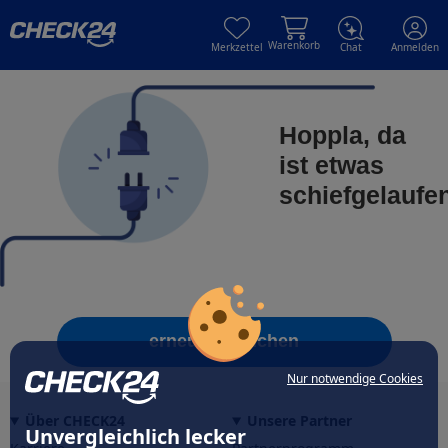
Skip to main content
Skip to main content
Warenkorb
Merkzettel
Chat
Anmelden
Hoppla, da
ist etwas
schiefgelaufe
erneut versuchen
Nur notwendige Cookies
Über CHECK24
Unsere Partner
Unvergleichlich lecker