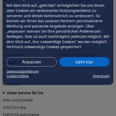
Karriere
Partnerprogramm
Mit dem Klick auf „geht klar” ermöglichen Sie uns Ihnen
Presse
Profi werden
über Cookies ein verbessertes Nutzungserlebnis zu
Unternehmen
Affiliate werden
servieren und dieses kontinuierlich zu verbessern. So
können wir Ihnen bei unseren Partnern personalisierte
CHECK24 Österreich
Werkstattpartner werden
Werbung und passende Angebote anzeigen. Über
CHECK24 Spanien
„anpassen” können Sie Ihre persönlichen Präferenzen
festlegen. Dies ist auch nachträglich jederzeit möglich. Mit
CHECK24 Zahlungsarten
Unser Engagement
dem Klick auf „Nur notwendige Cookies” werden lediglich
technisch notwendige Cookies gespeichert.
PayPal
Nachhaltigkeit
Kreditkarten
CHECK24
hilft
Kindern
Anpassen
Geht klar
Sofortüberweisung
CHECK24
hilft
der Natur
Rechnung
Datenschutzerklärung
Cookierichtlinie
Impressum
Lastschrift
Ratenkauf
Unser Service für Sie
Hilfe und Kontakt
CHECK24 App
CHECK24 Gutscheine