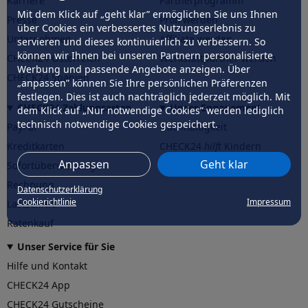
Karriere
Partnerprogramm
Mit dem Klick auf „geht klar” ermöglichen Sie uns Ihnen
Presse
Profi werden
über Cookies ein verbessertes Nutzungserlebnis zu
Unternehmen
Affiliate werden
servieren und dieses kontinuierlich zu verbessern. So
können wir Ihnen bei unseren Partnern personalisierte
CHECK24 Österreich
Werkstattpartner werden
Werbung und passende Angebote anzeigen. Über
CHECK24 Spanien
„anpassen” können Sie Ihre persönlichen Präferenzen
festlegen. Dies ist auch nachträglich jederzeit möglich. Mit
CHECK24 Zahlungsarten
Unser Engagement
dem Klick auf „Nur notwendige Cookies” werden lediglich
technisch notwendige Cookies gespeichert.
PayPal
Nachhaltigkeit
Kreditkarten
CHECK24
hilft
Kindern
Anpassen
Geht klar
Sofortüberweisung
CHECK24
hilft
der Natur
Rechnung
Datenschutzerklärung
Cookierichtlinie
Impressum
Lastschrift
Ratenkauf
Unser Service für Sie
Hilfe und Kontakt
CHECK24 App
CHECK24 Gutscheine