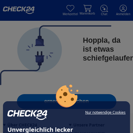
Skip to main content
Skip to main content
Warenkorb
Merkzettel
Chat
Anmelden
Hoppla, da
ist etwas
schiefgelaufe
erneut versuchen
Nur notwendige Cookies
Über CHECK24
Unsere Partner
Unvergleichlich lecker