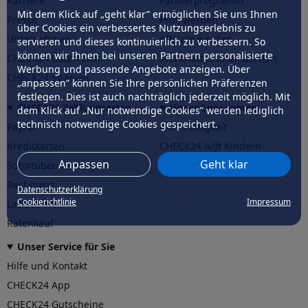
Karriere
Partnerprogramm
Mit dem Klick auf „geht klar” ermöglichen Sie uns Ihnen
Presse
Profi werden
über Cookies ein verbessertes Nutzungserlebnis zu
Unternehmen
Affiliate werden
servieren und dieses kontinuierlich zu verbessern. So
können wir Ihnen bei unseren Partnern personalisierte
CHECK24 Österreich
Werkstattpartner werden
Werbung und passende Angebote anzeigen. Über
CHECK24 Spanien
„anpassen” können Sie Ihre persönlichen Präferenzen
festlegen. Dies ist auch nachträglich jederzeit möglich. Mit
CHECK24 Zahlungsarten
Unser Engagement
dem Klick auf „Nur notwendige Cookies” werden lediglich
technisch notwendige Cookies gespeichert.
PayPal
Nachhaltigkeit
Kreditkarten
CHECK24
hilft
Kindern
Anpassen
Geht klar
Sofortüberweisung
CHECK24
hilft
der Natur
Rechnung
Datenschutzerklärung
Cookierichtlinie
Impressum
Lastschrift
Ratenkauf
Unser Service für Sie
Hilfe und Kontakt
CHECK24 App
CHECK24 Gutscheine