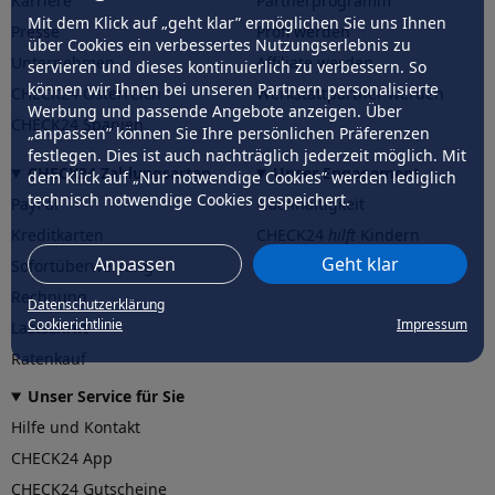
Karriere
Partnerprogramm
Mit dem Klick auf „geht klar” ermöglichen Sie uns Ihnen
Presse
Profi werden
über Cookies ein verbessertes Nutzungserlebnis zu
Unternehmen
Affiliate werden
servieren und dieses kontinuierlich zu verbessern. So
können wir Ihnen bei unseren Partnern personalisierte
CHECK24 Österreich
Werkstattpartner werden
Werbung und passende Angebote anzeigen. Über
CHECK24 Spanien
„anpassen” können Sie Ihre persönlichen Präferenzen
festlegen. Dies ist auch nachträglich jederzeit möglich. Mit
CHECK24 Zahlungsarten
Unser Engagement
dem Klick auf „Nur notwendige Cookies” werden lediglich
technisch notwendige Cookies gespeichert.
PayPal
Nachhaltigkeit
Kreditkarten
CHECK24
hilft
Kindern
Anpassen
Geht klar
Sofortüberweisung
CHECK24
hilft
der Natur
Rechnung
Datenschutzerklärung
Cookierichtlinie
Impressum
Lastschrift
Ratenkauf
Unser Service für Sie
Hilfe und Kontakt
CHECK24 App
CHECK24 Gutscheine