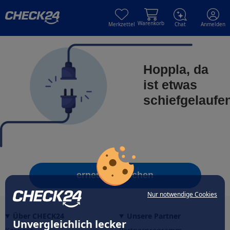
Skip to main content
Skip to main content
Warenkorb
Merkzettel
Chat
Anmelden
Hoppla, da
ist etwas
schiefgelaufe
erneut versuchen
Nur notwendige Cookies
Über CHECK24
Unsere Partner
Unvergleichlich lecker