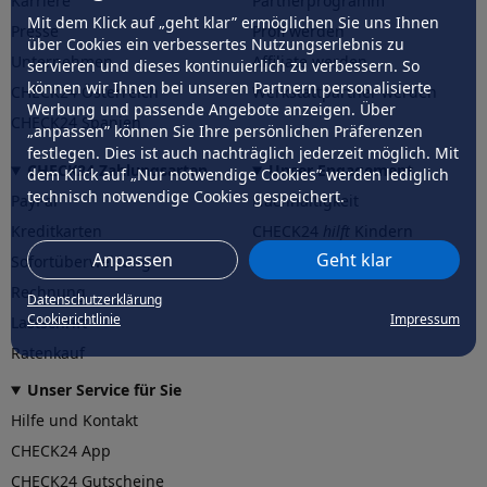
Karriere
Partnerprogramm
Mit dem Klick auf „geht klar” ermöglichen Sie uns Ihnen
Presse
Profi werden
über Cookies ein verbessertes Nutzungserlebnis zu
Unternehmen
Affiliate werden
servieren und dieses kontinuierlich zu verbessern. So
können wir Ihnen bei unseren Partnern personalisierte
CHECK24 Österreich
Werkstattpartner werden
Werbung und passende Angebote anzeigen. Über
CHECK24 Spanien
„anpassen” können Sie Ihre persönlichen Präferenzen
festlegen. Dies ist auch nachträglich jederzeit möglich. Mit
CHECK24 Zahlungsarten
Unser Engagement
dem Klick auf „Nur notwendige Cookies” werden lediglich
technisch notwendige Cookies gespeichert.
PayPal
Nachhaltigkeit
Kreditkarten
CHECK24
hilft
Kindern
Anpassen
Geht klar
Sofortüberweisung
CHECK24
hilft
der Natur
Rechnung
Datenschutzerklärung
Cookierichtlinie
Impressum
Lastschrift
Ratenkauf
Unser Service für Sie
Hilfe und Kontakt
CHECK24 App
CHECK24 Gutscheine