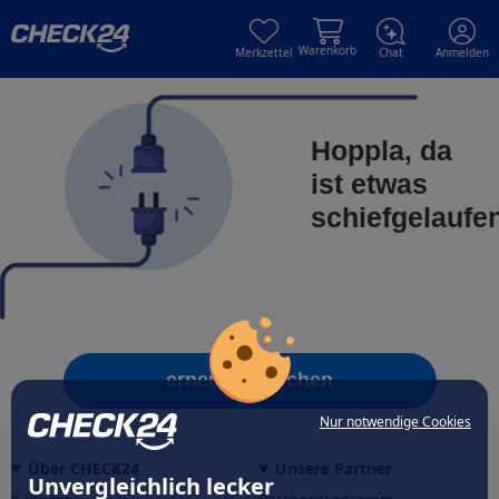
Skip to main content
Skip to main content
Warenkorb
Merkzettel
Chat
Anmelden
Hoppla, da
ist etwas
schiefgelaufe
erneut versuchen
Nur notwendige Cookies
Über CHECK24
Unsere Partner
Unvergleichlich lecker