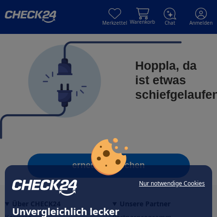
Skip to main content
Skip to main content
Warenkorb
Merkzettel
Chat
Anmelden
Hoppla, da
ist etwas
schiefgelaufe
erneut versuchen
Nur notwendige Cookies
Über CHECK24
Unsere Partner
Unvergleichlich lecker