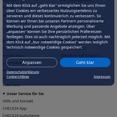
Karriere
Partnerprogramm
Mit dem Klick auf „geht klar” ermöglichen Sie uns Ihnen
Presse
Profi werden
über Cookies ein verbessertes Nutzungserlebnis zu
Unternehmen
Affiliate werden
servieren und dieses kontinuierlich zu verbessern. So
können wir Ihnen bei unseren Partnern personalisierte
CHECK24 Österreich
Werkstattpartner werden
Werbung und passende Angebote anzeigen. Über
CHECK24 Spanien
„anpassen” können Sie Ihre persönlichen Präferenzen
festlegen. Dies ist auch nachträglich jederzeit möglich. Mit
CHECK24 Zahlungsarten
Unser Engagement
dem Klick auf „Nur notwendige Cookies” werden lediglich
technisch notwendige Cookies gespeichert.
PayPal
Nachhaltigkeit
Kreditkarten
CHECK24
hilft
Kindern
Anpassen
Geht klar
Sofortüberweisung
CHECK24
hilft
der Natur
Rechnung
Datenschutzerklärung
Cookierichtlinie
Impressum
Lastschrift
Ratenkauf
Unser Service für Sie
Hilfe und Kontakt
CHECK24 App
CHECK24 Gutscheine