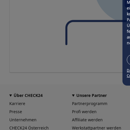
M
e
k
P
Ü
f
a
n
D
Co
Über CHECK24
Unsere Partner
Karriere
Partnerprogramm
Presse
Profi werden
Unternehmen
Affiliate werden
CHECK24 Österreich
Werkstattpartner werden