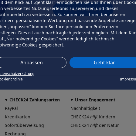
it dem Klick auf „geht klar” ermöglichen Sie uns Ihnen über Cooki
in verbessertes Nutzungserlebnis zu servieren und dieses
erneut versuchen
ontinuierlich zu verbessern. So können wir Ihnen bei unseren
artnern personalisierte Werbung und passende Angebote anzeige
ber „anpassen” können Sie Ihre persönlichen Präferenzen
estlegen. Dies ist auch nachträglich jederzeit möglich. Mit dem Kli
uf „Nur notwendige Cookies” werden lediglich technisch
otwendige Cookies gespeichert.
Anpassen
Geht klar
atenschutzerklärung
okierichtlinie
Impress
CHECK24 Zahlungsarten
Unser Engagement
PayPal
Nachhaltigkeit
Kreditkarten
CHECK24
hilft
Kindern
Sofortüberweisung
CHECK24
hilft
der Natur
Rechnung