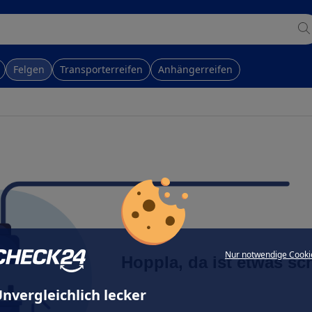
Felgen
Transporterreifen
Anhängerreifen
Nur notwendige Cooki
Hoppla, da ist etwas sc
nvergleichlich lecker