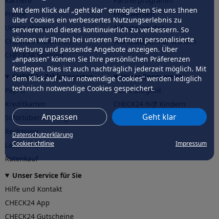
Karriere
Partnerprogramm
Mit dem Klick auf „geht klar” ermöglichen Sie uns Ihnen
Presse
Profi werden
über Cookies ein verbessertes Nutzungserlebnis zu
Unternehmen
Affiliate werden
servieren und dieses kontinuierlich zu verbessern. So
können wir Ihnen bei unseren Partnern personalisierte
CHECK24 Österreich
Werkstattpartner werden
Werbung und passende Angebote anzeigen. Über
CHECK24 Spanien
„anpassen” können Sie Ihre persönlichen Präferenzen
festlegen. Dies ist auch nachträglich jederzeit möglich. Mit
CHECK24 Zahlungsarten
Unser Engagement
dem Klick auf „Nur notwendige Cookies” werden lediglich
technisch notwendige Cookies gespeichert.
PayPal
Nachhaltigkeit
Kreditkarten
CHECK24
hilft
Kindern
Anpassen
Geht klar
Sofortüberweisung
CHECK24
hilft
der Natur
Rechnung
Datenschutzerklärung
Cookierichtlinie
Impressum
Lastschrift
Ratenkauf
Unser Service für Sie
Hilfe und Kontakt
CHECK24 App
CHECK24 Gutscheine