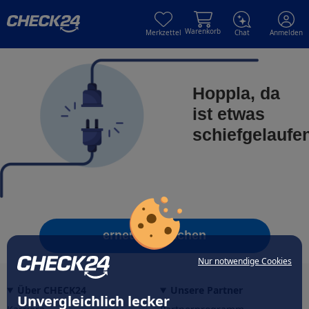
Skip to main content
Skip to main content
Warenkorb
Merkzettel
Chat
Anmelden
Hoppla, da
ist etwas
schiefgelaufe
erneut versuchen
Nur notwendige Cookies
Über CHECK24
Unsere Partner
Unvergleichlich lecker