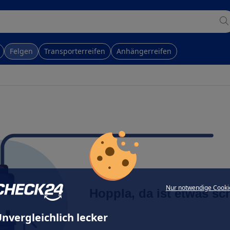
Felgen
Transporterreifen
Anhängerreifen
Nur notwendige Cooki
Hoppla, da ist etwas sc
nvergleichlich lecker