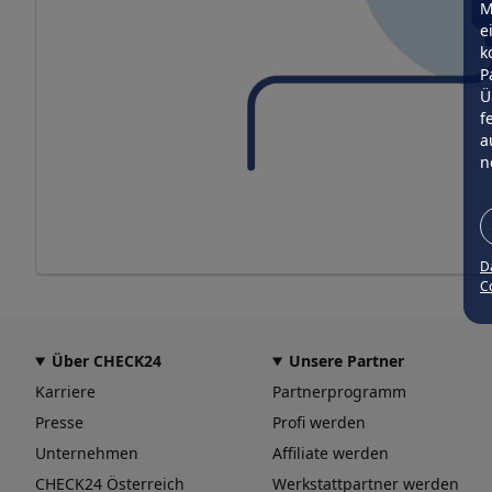
M
e
k
P
Ü
f
a
n
D
Co
Über CHECK24
Unsere Partner
Karriere
Partnerprogramm
Presse
Profi werden
Unternehmen
Affiliate werden
CHECK24 Österreich
Werkstattpartner werden