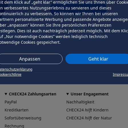
it dem Klick auf „geht klar” ermöglichen Sie uns Ihnen über Cooki
in verbessertes Nutzungserlebnis zu servieren und dieses
erneut versuchen
ontinuierlich zu verbessern. So können wir Ihnen bei unseren
artnern personalisierte Werbung und passende Angebote anzeige
ber „anpassen” können Sie Ihre persönlichen Präferenzen
estlegen. Dies ist auch nachträglich jederzeit möglich. Mit dem Kli
uf „Nur notwendige Cookies” werden lediglich technisch
otwendige Cookies gespeichert.
Anpassen
Geht klar
atenschutzerklärung
okierichtlinie
Impress
CHECK24 Zahlungsarten
Unser Engagement
PayPal
Nachhaltigkeit
Kreditkarten
CHECK24
hilft
Kindern
Sofortüberweisung
CHECK24
hilft
der Natur
Rechnung