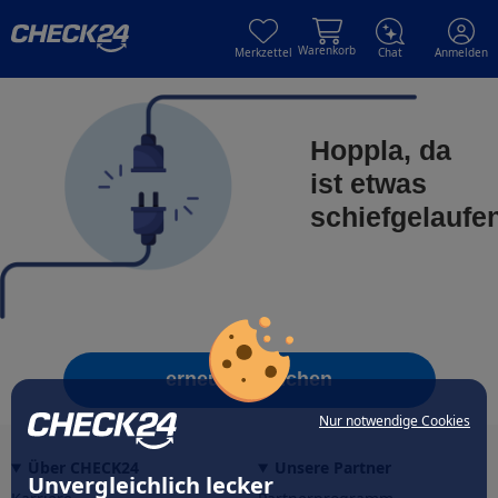
Skip to main content
Skip to main content
Warenkorb
Merkzettel
Chat
Anmelden
Hoppla, da
ist etwas
schiefgelaufe
erneut versuchen
Nur notwendige Cookies
Über CHECK24
Unsere Partner
Unvergleichlich lecker