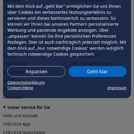
Karriere
Partnerprogramm
Mit dem Klick auf „geht klar” ermöglichen Sie uns Ihnen
Presse
Profi werden
über Cookies ein verbessertes Nutzungserlebnis zu
Unternehmen
Affiliate werden
servieren und dieses kontinuierlich zu verbessern. So
können wir Ihnen bei unseren Partnern personalisierte
CHECK24 Österreich
Werkstattpartner werden
Werbung und passende Angebote anzeigen. Über
CHECK24 Spanien
„anpassen” können Sie Ihre persönlichen Präferenzen
festlegen. Dies ist auch nachträglich jederzeit möglich. Mit
CHECK24 Zahlungsarten
Unser Engagement
dem Klick auf „Nur notwendige Cookies” werden lediglich
technisch notwendige Cookies gespeichert.
PayPal
Nachhaltigkeit
Kreditkarten
CHECK24
hilft
Kindern
Anpassen
Geht klar
Sofortüberweisung
CHECK24
hilft
der Natur
Rechnung
Datenschutzerklärung
Cookierichtlinie
Impressum
Lastschrift
Ratenkauf
Unser Service für Sie
Hilfe und Kontakt
CHECK24 App
CHECK24 Gutscheine