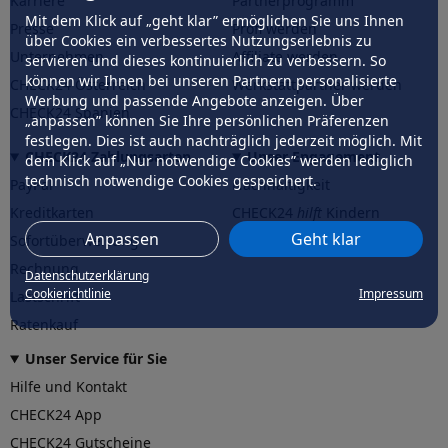
Karriere
Partnerprogramm
Mit dem Klick auf „geht klar” ermöglichen Sie uns Ihnen
Presse
Profi werden
über Cookies ein verbessertes Nutzungserlebnis zu
Unternehmen
Affiliate werden
servieren und dieses kontinuierlich zu verbessern. So
können wir Ihnen bei unseren Partnern personalisierte
CHECK24 Österreich
Werkstattpartner werden
Werbung und passende Angebote anzeigen. Über
CHECK24 Spanien
„anpassen” können Sie Ihre persönlichen Präferenzen
festlegen. Dies ist auch nachträglich jederzeit möglich. Mit
CHECK24 Zahlungsarten
Unser Engagement
dem Klick auf „Nur notwendige Cookies” werden lediglich
technisch notwendige Cookies gespeichert.
PayPal
Nachhaltigkeit
Kreditkarten
CHECK24
hilft
Kindern
Anpassen
Geht klar
Sofortüberweisung
CHECK24
hilft
der Natur
Rechnung
Datenschutzerklärung
Cookierichtlinie
Impressum
Lastschrift
Ratenkauf
Unser Service für Sie
Hilfe und Kontakt
CHECK24 App
CHECK24 Gutscheine