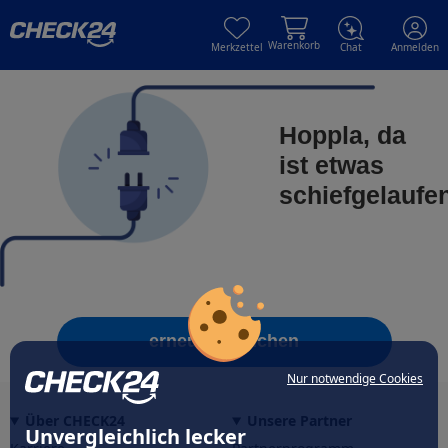
Skip to main content
Skip to main content
Warenkorb
Merkzettel
Chat
Anmelden
Hoppla, da
ist etwas
schiefgelaufe
erneut versuchen
Nur notwendige Cookies
Über CHECK24
Unsere Partner
Unvergleichlich lecker