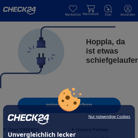
Skip to main content
Skip to main content
Warenkorb
Merkzettel
Chat
Anmelden
Hoppla, da
ist etwas
schiefgelaufe
erneut versuchen
Nur notwendige Cookies
Über CHECK24
Unsere Partner
Unvergleichlich lecker