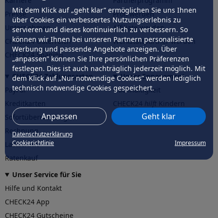
Karriere
Partnerprogramm
Mit dem Klick auf „geht klar” ermöglichen Sie uns Ihnen
Presse
Profi werden
über Cookies ein verbessertes Nutzungserlebnis zu
Unternehmen
Affiliate werden
servieren und dieses kontinuierlich zu verbessern. So
können wir Ihnen bei unseren Partnern personalisierte
CHECK24 Österreich
Werkstattpartner werden
Werbung und passende Angebote anzeigen. Über
CHECK24 Spanien
„anpassen” können Sie Ihre persönlichen Präferenzen
festlegen. Dies ist auch nachträglich jederzeit möglich. Mit
CHECK24 Zahlungsarten
Unser Engagement
dem Klick auf „Nur notwendige Cookies” werden lediglich
technisch notwendige Cookies gespeichert.
PayPal
Nachhaltigkeit
Kreditkarten
CHECK24
hilft
Kindern
Anpassen
Geht klar
Sofortüberweisung
CHECK24
hilft
der Natur
Rechnung
Datenschutzerklärung
Cookierichtlinie
Impressum
Lastschrift
Ratenkauf
Unser Service für Sie
Hilfe und Kontakt
CHECK24 App
CHECK24 Gutscheine