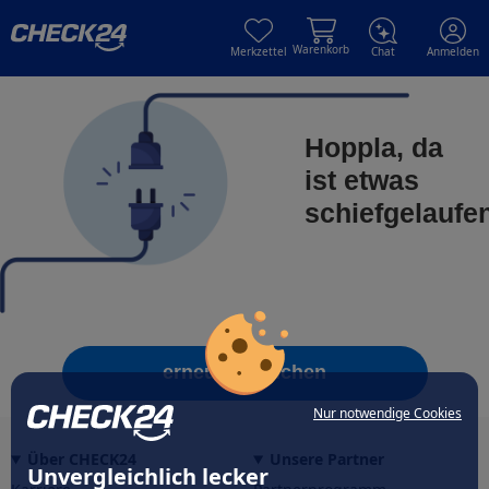
Skip to main content
Skip to main content
Warenkorb
Merkzettel
Chat
Anmelden
Hoppla, da
ist etwas
schiefgelaufe
erneut versuchen
Nur notwendige Cookies
Über CHECK24
Unsere Partner
Unvergleichlich lecker