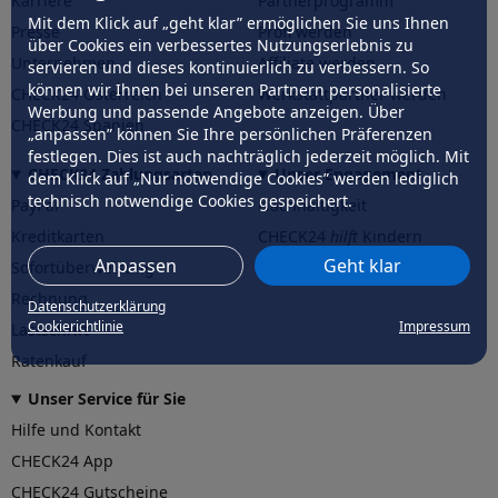
Karriere
Partnerprogramm
Mit dem Klick auf „geht klar” ermöglichen Sie uns Ihnen
Presse
Profi werden
über Cookies ein verbessertes Nutzungserlebnis zu
Unternehmen
Affiliate werden
servieren und dieses kontinuierlich zu verbessern. So
können wir Ihnen bei unseren Partnern personalisierte
CHECK24 Österreich
Werkstattpartner werden
Werbung und passende Angebote anzeigen. Über
CHECK24 Spanien
„anpassen” können Sie Ihre persönlichen Präferenzen
festlegen. Dies ist auch nachträglich jederzeit möglich. Mit
CHECK24 Zahlungsarten
Unser Engagement
dem Klick auf „Nur notwendige Cookies” werden lediglich
technisch notwendige Cookies gespeichert.
PayPal
Nachhaltigkeit
Kreditkarten
CHECK24
hilft
Kindern
Anpassen
Geht klar
Sofortüberweisung
CHECK24
hilft
der Natur
Rechnung
Datenschutzerklärung
Cookierichtlinie
Impressum
Lastschrift
Ratenkauf
Unser Service für Sie
Hilfe und Kontakt
CHECK24 App
CHECK24 Gutscheine