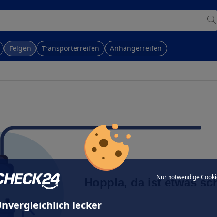
Felgen
Transporterreifen
Anhängerreifen
Nur notwendige Cooki
Hoppla, da ist etwas sc
nvergleichlich lecker