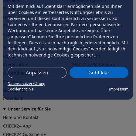
Karriere
Partnerprogramm
Mit dem Klick auf „geht klar” ermöglichen Sie uns Ihnen
Presse
Profi werden
über Cookies ein verbessertes Nutzungserlebnis zu
Unternehmen
Affiliate werden
servieren und dieses kontinuierlich zu verbessern. So
können wir Ihnen bei unseren Partnern personalisierte
CHECK24 Österreich
Werkstattpartner werden
Werbung und passende Angebote anzeigen. Über
CHECK24 Spanien
„anpassen” können Sie Ihre persönlichen Präferenzen
festlegen. Dies ist auch nachträglich jederzeit möglich. Mit
CHECK24 Zahlungsarten
Unser Engagement
dem Klick auf „Nur notwendige Cookies” werden lediglich
technisch notwendige Cookies gespeichert.
PayPal
Nachhaltigkeit
Kreditkarten
CHECK24
hilft
Kindern
Anpassen
Geht klar
Sofortüberweisung
CHECK24
hilft
der Natur
Rechnung
Datenschutzerklärung
Cookierichtlinie
Impressum
Lastschrift
Ratenkauf
Unser Service für Sie
Hilfe und Kontakt
CHECK24 App
CHECK24 Gutscheine