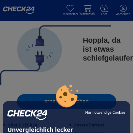
Skip to main content
Skip to main content
Warenkorb
Merkzettel
Chat
Anmelden
Hoppla, da
ist etwas
schiefgelaufe
erneut versuchen
Nur notwendige Cookies
Über CHECK24
Unsere Partner
Unvergleichlich lecker