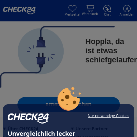
Skip to main content
Skip to main content
Warenkorb
Merkzettel
Chat
Anmelden
Hoppla, da
ist etwas
schiefgelaufe
erneut versuchen
Nur notwendige Cookies
Über CHECK24
Unsere Partner
Unvergleichlich lecker