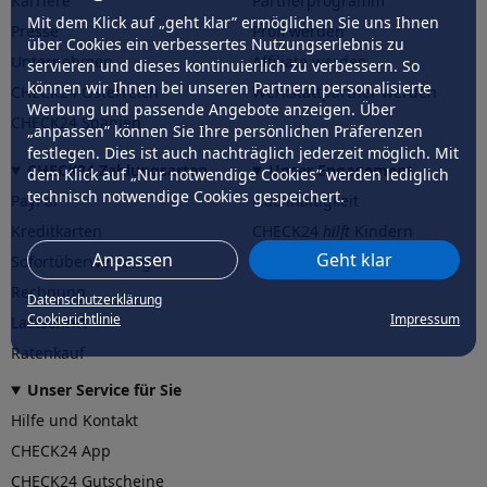
Karriere
Partnerprogramm
Mit dem Klick auf „geht klar” ermöglichen Sie uns Ihnen
Presse
Profi werden
über Cookies ein verbessertes Nutzungserlebnis zu
Unternehmen
Affiliate werden
servieren und dieses kontinuierlich zu verbessern. So
können wir Ihnen bei unseren Partnern personalisierte
CHECK24 Österreich
Werkstattpartner werden
Werbung und passende Angebote anzeigen. Über
CHECK24 Spanien
„anpassen” können Sie Ihre persönlichen Präferenzen
festlegen. Dies ist auch nachträglich jederzeit möglich. Mit
CHECK24 Zahlungsarten
Unser Engagement
dem Klick auf „Nur notwendige Cookies” werden lediglich
technisch notwendige Cookies gespeichert.
PayPal
Nachhaltigkeit
Kreditkarten
CHECK24
hilft
Kindern
Anpassen
Geht klar
Sofortüberweisung
CHECK24
hilft
der Natur
Rechnung
Datenschutzerklärung
Cookierichtlinie
Impressum
Lastschrift
Ratenkauf
Unser Service für Sie
Hilfe und Kontakt
CHECK24 App
CHECK24 Gutscheine