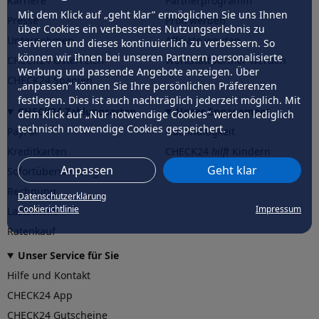
Karriere
Partnerprogramm
Mit dem Klick auf „geht klar” ermöglichen Sie uns Ihnen
Presse
Profi werden
über Cookies ein verbessertes Nutzungserlebnis zu
Unternehmen
Affiliate werden
servieren und dieses kontinuierlich zu verbessern. So
können wir Ihnen bei unseren Partnern personalisierte
CHECK24 Österreich
Werkstattpartner werden
Werbung und passende Angebote anzeigen. Über
CHECK24 Spanien
„anpassen” können Sie Ihre persönlichen Präferenzen
festlegen. Dies ist auch nachträglich jederzeit möglich. Mit
CHECK24 Zahlungsarten
Unser Engagement
dem Klick auf „Nur notwendige Cookies” werden lediglich
technisch notwendige Cookies gespeichert.
PayPal
Nachhaltigkeit
Kreditkarten
CHECK24
hilft
Kindern
Anpassen
Geht klar
Sofortüberweisung
CHECK24
hilft
der Natur
Rechnung
Datenschutzerklärung
Cookierichtlinie
Impressum
Lastschrift
Ratenkauf
Unser Service für Sie
Hilfe und Kontakt
CHECK24 App
CHECK24 Gutscheine