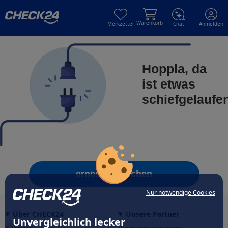
Skip to main content
Skip to main content
Warenkorb
Merkzettel
Chat
Anmelden
Hoppla, da
ist etwas
schiefgelaufe
erneut versuchen
Nur notwendige Cookies
Über CHECK24
Unsere Partner
Unvergleichlich lecker