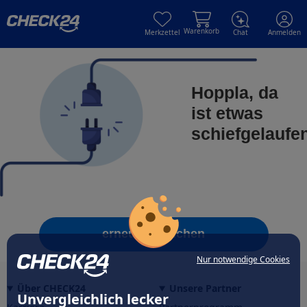
Skip to main content
Skip to main content
Warenkorb
Merkzettel
Chat
Anmelden
Hoppla, da
ist etwas
schiefgelaufe
erneut versuchen
Nur notwendige Cookies
Über CHECK24
Unsere Partner
Unvergleichlich lecker