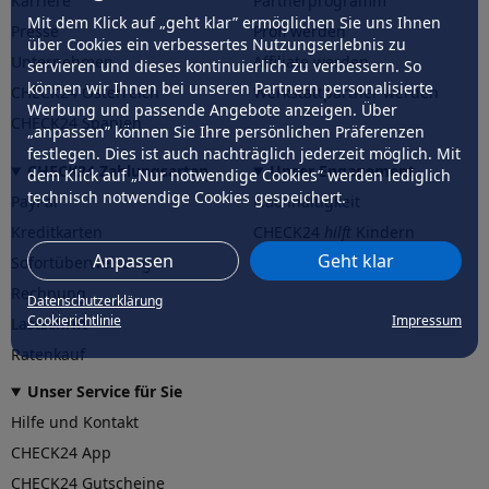
Karriere
Partnerprogramm
Mit dem Klick auf „geht klar” ermöglichen Sie uns Ihnen
Presse
Profi werden
über Cookies ein verbessertes Nutzungserlebnis zu
Unternehmen
Affiliate werden
servieren und dieses kontinuierlich zu verbessern. So
können wir Ihnen bei unseren Partnern personalisierte
CHECK24 Österreich
Werkstattpartner werden
Werbung und passende Angebote anzeigen. Über
CHECK24 Spanien
„anpassen” können Sie Ihre persönlichen Präferenzen
festlegen. Dies ist auch nachträglich jederzeit möglich. Mit
CHECK24 Zahlungsarten
Unser Engagement
dem Klick auf „Nur notwendige Cookies” werden lediglich
technisch notwendige Cookies gespeichert.
PayPal
Nachhaltigkeit
Kreditkarten
CHECK24
hilft
Kindern
Anpassen
Geht klar
Sofortüberweisung
CHECK24
hilft
der Natur
Rechnung
Datenschutzerklärung
Cookierichtlinie
Impressum
Lastschrift
Ratenkauf
Unser Service für Sie
Hilfe und Kontakt
CHECK24 App
CHECK24 Gutscheine