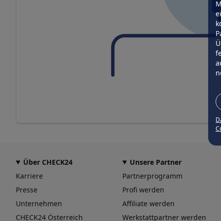
M
e
k
P
Ü
f
a
n
D
Co
Über CHECK24
Unsere Partner
Karriere
Partnerprogramm
Presse
Profi werden
Unternehmen
Affiliate werden
CHECK24 Österreich
Werkstattpartner werden