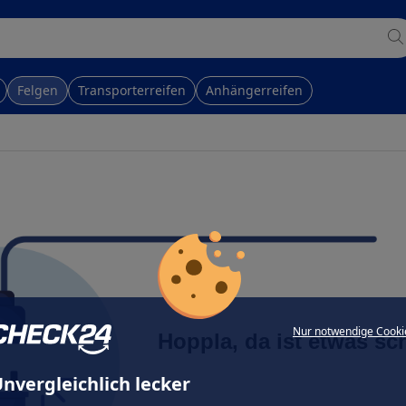
Felgen
Transporterreifen
Anhängerreifen
Nur notwendige Cooki
Hoppla, da ist etwas sc
nvergleichlich lecker