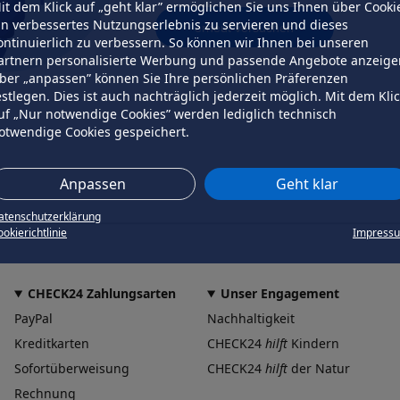
it dem Klick auf „geht klar” ermöglichen Sie uns Ihnen über Cooki
in verbessertes Nutzungserlebnis zu servieren und dieses
erneut versuchen
ontinuierlich zu verbessern. So können wir Ihnen bei unseren
artnern personalisierte Werbung und passende Angebote anzeige
ber „anpassen” können Sie Ihre persönlichen Präferenzen
estlegen. Dies ist auch nachträglich jederzeit möglich. Mit dem Kli
uf „Nur notwendige Cookies” werden lediglich technisch
otwendige Cookies gespeichert.
Anpassen
Geht klar
atenschutzerklärung
okierichtlinie
Impress
CHECK24 Zahlungsarten
Unser Engagement
PayPal
Nachhaltigkeit
Kreditkarten
CHECK24
hilft
Kindern
Sofortüberweisung
CHECK24
hilft
der Natur
Rechnung