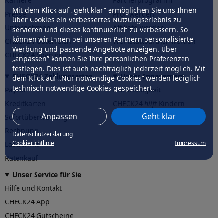
Karriere
Partnerprogramm
Mit dem Klick auf „geht klar” ermöglichen Sie uns Ihnen
Presse
Profi werden
über Cookies ein verbessertes Nutzungserlebnis zu
Unternehmen
Affiliate werden
servieren und dieses kontinuierlich zu verbessern. So
können wir Ihnen bei unseren Partnern personalisierte
CHECK24 Österreich
Werkstattpartner werden
Werbung und passende Angebote anzeigen. Über
CHECK24 Spanien
„anpassen” können Sie Ihre persönlichen Präferenzen
festlegen. Dies ist auch nachträglich jederzeit möglich. Mit
CHECK24 Zahlungsarten
Unser Engagement
dem Klick auf „Nur notwendige Cookies” werden lediglich
technisch notwendige Cookies gespeichert.
PayPal
Nachhaltigkeit
Kreditkarten
CHECK24
hilft
Kindern
Anpassen
Geht klar
Sofortüberweisung
CHECK24
hilft
der Natur
Rechnung
Datenschutzerklärung
Cookierichtlinie
Impressum
Lastschrift
Ratenkauf
Unser Service für Sie
Hilfe und Kontakt
CHECK24 App
CHECK24 Gutscheine