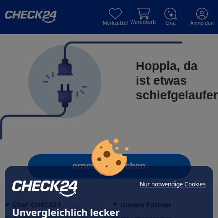
Skip to main content
Skip to main content
Warenkorb
Merkzettel
Chat
Anmelden
Hoppla, da
ist etwas
schiefgelaufe
erneut versuchen
Nur notwendige Cookies
Über CHECK24
Unsere Partner
Unvergleichlich lecker