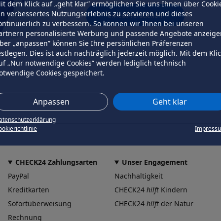
it dem Klick auf „geht klar” ermöglichen Sie uns Ihnen über Cooki
in verbessertes Nutzungserlebnis zu servieren und dieses
erneut versuchen
ontinuierlich zu verbessern. So können wir Ihnen bei unseren
artnern personalisierte Werbung und passende Angebote anzeige
ber „anpassen” können Sie Ihre persönlichen Präferenzen
estlegen. Dies ist auch nachträglich jederzeit möglich. Mit dem Kli
uf „Nur notwendige Cookies” werden lediglich technisch
otwendige Cookies gespeichert.
Anpassen
Geht klar
atenschutzerklärung
okierichtlinie
Impress
CHECK24 Zahlungsarten
Unser Engagement
PayPal
Nachhaltigkeit
Kreditkarten
CHECK24
hilft
Kindern
Sofortüberweisung
CHECK24
hilft
der Natur
Rechnung