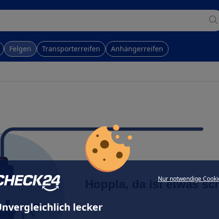
Felgen
Transporterreifen
Anhängerreifen
Nur notwendige Cooki
Hoppla, da ist etwas sc
nvergleichlich lecker