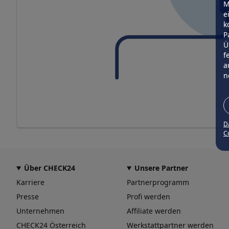
M
e
k
P
Ü
f
a
n
D
Co
Über CHECK24
Unsere Partner
Karriere
Partnerprogramm
Presse
Profi werden
Unternehmen
Affiliate werden
CHECK24 Österreich
Werkstattpartner werden