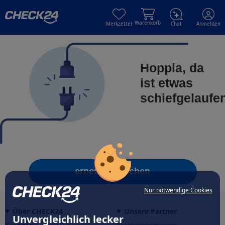
Skip to main content
Skip to main content
Warenkorb
Merkzettel
Chat
Anmelden
Hoppla, da
ist etwas
schiefgelaufe
erneut versuchen
Nur notwendige Cookies
Über CHECK24
Unsere Partner
Unvergleichlich lecker