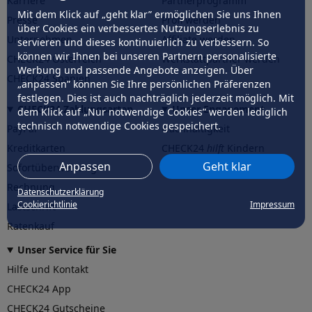
Karriere
Partnerprogramm
Mit dem Klick auf „geht klar” ermöglichen Sie uns Ihnen
Presse
Profi werden
über Cookies ein verbessertes Nutzungserlebnis zu
Unternehmen
Affiliate werden
servieren und dieses kontinuierlich zu verbessern. So
können wir Ihnen bei unseren Partnern personalisierte
CHECK24 Österreich
Werkstattpartner werden
Werbung und passende Angebote anzeigen. Über
CHECK24 Spanien
„anpassen” können Sie Ihre persönlichen Präferenzen
festlegen. Dies ist auch nachträglich jederzeit möglich. Mit
CHECK24 Zahlungsarten
Unser Engagement
dem Klick auf „Nur notwendige Cookies” werden lediglich
technisch notwendige Cookies gespeichert.
PayPal
Nachhaltigkeit
Kreditkarten
CHECK24
hilft
Kindern
Anpassen
Geht klar
Sofortüberweisung
CHECK24
hilft
der Natur
Rechnung
Datenschutzerklärung
Cookierichtlinie
Impressum
Lastschrift
Ratenkauf
Unser Service für Sie
Hilfe und Kontakt
CHECK24 App
CHECK24 Gutscheine