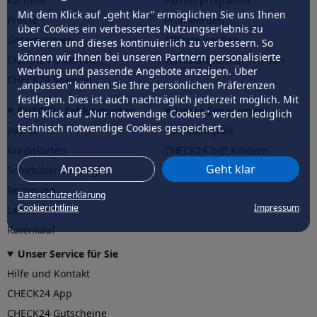
Karriere
Partnerprogramm
Mit dem Klick auf „geht klar” ermöglichen Sie uns Ihnen
Presse
Profi werden
über Cookies ein verbessertes Nutzungserlebnis zu
Unternehmen
Affiliate werden
servieren und dieses kontinuierlich zu verbessern. So
können wir Ihnen bei unseren Partnern personalisierte
CHECK24 Österreich
Werkstattpartner werden
Werbung und passende Angebote anzeigen. Über
CHECK24 Spanien
„anpassen” können Sie Ihre persönlichen Präferenzen
festlegen. Dies ist auch nachträglich jederzeit möglich. Mit
CHECK24 Zahlungsarten
Unser Engagement
dem Klick auf „Nur notwendige Cookies” werden lediglich
technisch notwendige Cookies gespeichert.
PayPal
Nachhaltigkeit
Kreditkarten
CHECK24
hilft
Kindern
Anpassen
Geht klar
Sofortüberweisung
CHECK24
hilft
der Natur
Rechnung
Datenschutzerklärung
Cookierichtlinie
Impressum
Lastschrift
Ratenkauf
Unser Service für Sie
Hilfe und Kontakt
CHECK24 App
CHECK24 Gutscheine