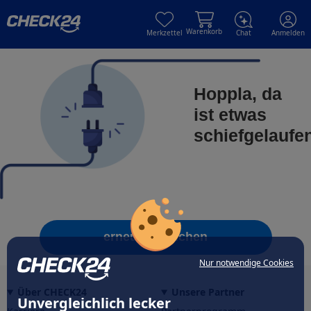
Skip to main content
Skip to main content
Warenkorb
Merkzettel
Chat
Anmelden
Hoppla, da
ist etwas
schiefgelaufe
erneut versuchen
Nur notwendige Cookies
Über CHECK24
Unsere Partner
Unvergleichlich lecker