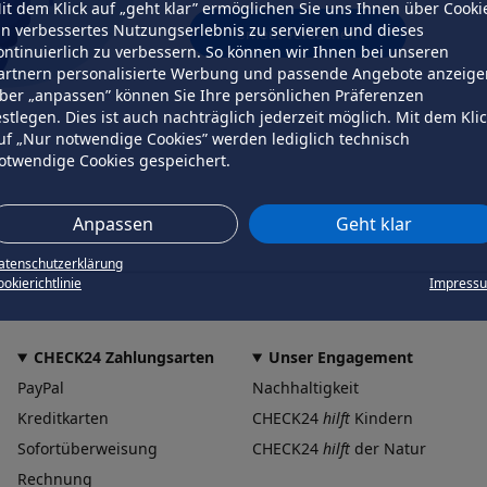
it dem Klick auf „geht klar” ermöglichen Sie uns Ihnen über Cooki
in verbessertes Nutzungserlebnis zu servieren und dieses
erneut versuchen
ontinuierlich zu verbessern. So können wir Ihnen bei unseren
artnern personalisierte Werbung und passende Angebote anzeige
ber „anpassen” können Sie Ihre persönlichen Präferenzen
estlegen. Dies ist auch nachträglich jederzeit möglich. Mit dem Kli
uf „Nur notwendige Cookies” werden lediglich technisch
otwendige Cookies gespeichert.
Anpassen
Geht klar
atenschutzerklärung
okierichtlinie
Impress
CHECK24 Zahlungsarten
Unser Engagement
PayPal
Nachhaltigkeit
Kreditkarten
CHECK24
hilft
Kindern
Sofortüberweisung
CHECK24
hilft
der Natur
Rechnung