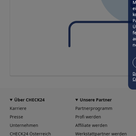
M
e
k
P
Ü
f
a
n
D
Co
Über CHECK24
Unsere Partner
Karriere
Partnerprogramm
Presse
Profi werden
Unternehmen
Affiliate werden
CHECK24 Österreich
Werkstattpartner werden