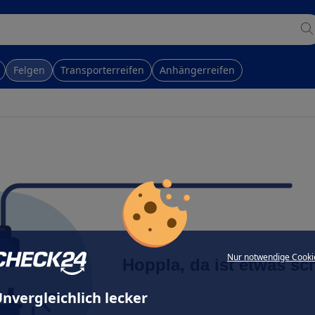
Felgen
Transporterreifen
Anhängerreifen
Nur notwendige Cooki
Hoppla, da ist etwas sc
nvergleichlich lecker