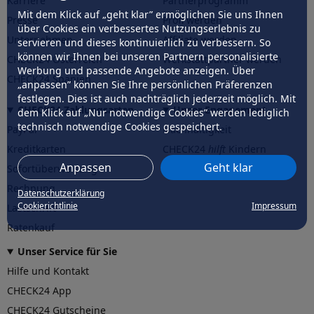
Karriere
Partnerprogramm
Mit dem Klick auf „geht klar” ermöglichen Sie uns Ihnen
Presse
Profi werden
über Cookies ein verbessertes Nutzungserlebnis zu
Unternehmen
Affiliate werden
servieren und dieses kontinuierlich zu verbessern. So
können wir Ihnen bei unseren Partnern personalisierte
CHECK24 Österreich
Werkstattpartner werden
Werbung und passende Angebote anzeigen. Über
CHECK24 Spanien
„anpassen” können Sie Ihre persönlichen Präferenzen
festlegen. Dies ist auch nachträglich jederzeit möglich. Mit
CHECK24 Zahlungsarten
Unser Engagement
dem Klick auf „Nur notwendige Cookies” werden lediglich
technisch notwendige Cookies gespeichert.
PayPal
Nachhaltigkeit
Kreditkarten
CHECK24
hilft
Kindern
Anpassen
Geht klar
Sofortüberweisung
CHECK24
hilft
der Natur
Rechnung
Datenschutzerklärung
Cookierichtlinie
Impressum
Lastschrift
Ratenkauf
Unser Service für Sie
Hilfe und Kontakt
CHECK24 App
CHECK24 Gutscheine