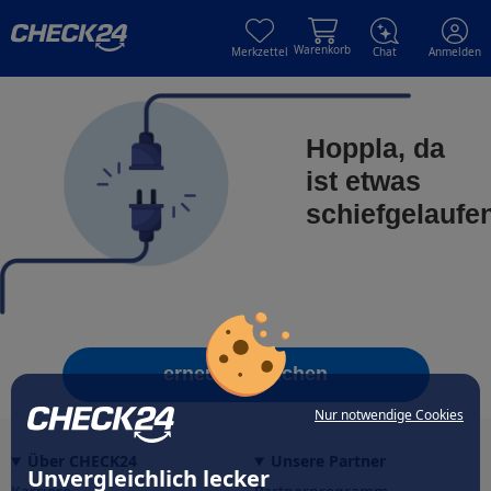
Skip to main content
Skip to main content
Warenkorb
Merkzettel
Chat
Anmelden
Hoppla, da
ist etwas
schiefgelaufe
erneut versuchen
Nur notwendige Cookies
Über CHECK24
Unsere Partner
Unvergleichlich lecker