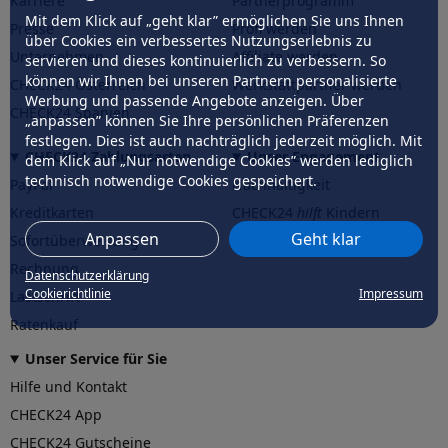
Karriere
Partnerprogramm
Mit dem Klick auf „geht klar” ermöglichen Sie uns Ihnen
Presse
Profi werden
über Cookies ein verbessertes Nutzungserlebnis zu
Unternehmen
Affiliate werden
servieren und dieses kontinuierlich zu verbessern. So
können wir Ihnen bei unseren Partnern personalisierte
CHECK24 Österreich
Werkstattpartner werden
Werbung und passende Angebote anzeigen. Über
CHECK24 Spanien
„anpassen” können Sie Ihre persönlichen Präferenzen
festlegen. Dies ist auch nachträglich jederzeit möglich. Mit
CHECK24 Zahlungsarten
Unser Engagement
dem Klick auf „Nur notwendige Cookies” werden lediglich
technisch notwendige Cookies gespeichert.
PayPal
Nachhaltigkeit
Kreditkarten
CHECK24
hilft
Kindern
Anpassen
Geht klar
Sofortüberweisung
CHECK24
hilft
der Natur
Rechnung
Datenschutzerklärung
Cookierichtlinie
Impressum
Lastschrift
Ratenkauf
Unser Service für Sie
Hilfe und Kontakt
CHECK24 App
CHECK24 Gutscheine