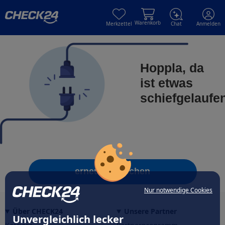
Skip to main content
Skip to main content
Warenkorb
Merkzettel
Chat
Anmelden
Hoppla, da
ist etwas
schiefgelaufe
erneut versuchen
Nur notwendige Cookies
Über CHECK24
Unsere Partner
Unvergleichlich lecker