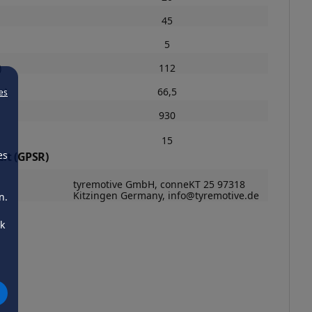
45
5
)
112
m)
66,5
es
930
15
es
it (GPSR)
tyremotive GmbH, conneKT 25 97318
Kitzingen Germany, info@tyremotive.de
n.
ck