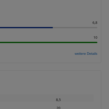
6,8
10
weitere Details
8,5
20