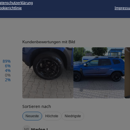
atenschutzerklärung
okierichtlinie
Impress
Kundenbewertungen mit Bild
89
%
6
%
4
%
0
%
2
%
Sortieren nach
Neueste
Höchste
Niedrigste
MJ
Marlon J.