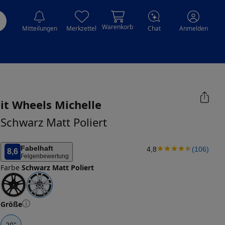
Warenkorb
Mitteilungen
Merkzettel
Chat
Anmelden
it Wheels
Michelle
Schwarz Matt Poliert
Fabelhaft
4,8
(
106
)
8,6
Felgenbewertung
Farbe
Schwarz Matt Poliert
Größe
20
"