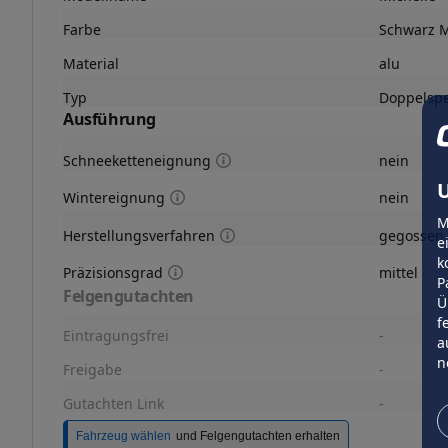
Farbe
Schwarz M
Material
alu
Typ
Doppelsp
Ausführung
Schneeketteneignung
nein
U
Wintereignung
nein
M
Herstellungsverfahren
gegossen
e
k
Präzisionsgrad
mittel
P
Felgengutachten
Ü
f
Eintragungsfrei
-
a
n
Freigabe
-
Gutachten Link
-
Fahrzeug wählen
und Felgengutachten erhalten