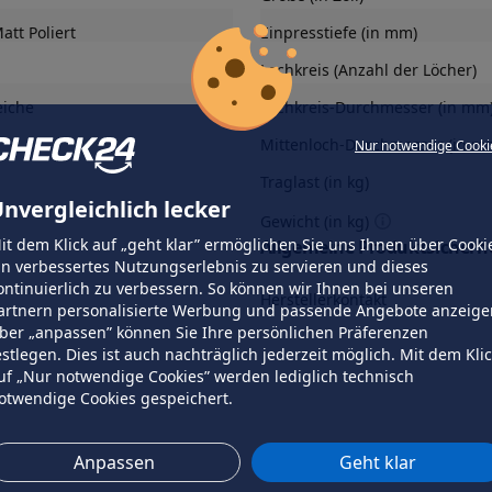
att Poliert
Einpresstiefe (in mm)
Lochkreis (Anzahl der Löcher)
eiche
Lochkreis-Durchmesser (in mm
Mittenloch-Durchmesser (in m
Nur notwendige Cooki
Traglast (in kg)
nvergleichlich lecker
Gewicht (in kg)
it dem Klick auf „geht klar” ermöglichen Sie uns Ihnen über Cooki
Allgemeine Produktsicherhe
in verbessertes Nutzungserlebnis zu servieren und dieses
ontinuierlich zu verbessern. So können wir Ihnen bei unseren
Herstellerkontakt
artnern personalisierte Werbung und passende Angebote anzeige
ber „anpassen” können Sie Ihre persönlichen Präferenzen
estlegen. Dies ist auch nachträglich jederzeit möglich. Mit dem Kli
uf „Nur notwendige Cookies” werden lediglich technisch
otwendige Cookies gespeichert.
Anpassen
Geht klar