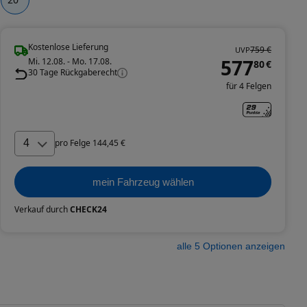
Kostenlose Lieferung
759 €
UVP
577
Mi. 12.08. - Mo. 17.08.
80
€
30 Tage Rückgaberecht
für 4 Felgen
4
pro
Felge
144
,
45
€
mein Fahrzeug wählen
Verkauf durch
CHECK24
alle
5
Optionen anzeigen