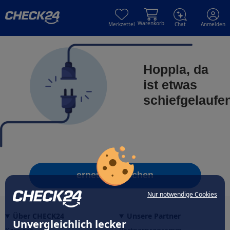
Skip to main content
Skip to main content
Warenkorb
Merkzettel
Chat
Anmelden
Hoppla, da
ist etwas
schiefgelaufe
erneut versuchen
Nur notwendige Cookies
Über CHECK24
Unsere Partner
Unvergleichlich lecker