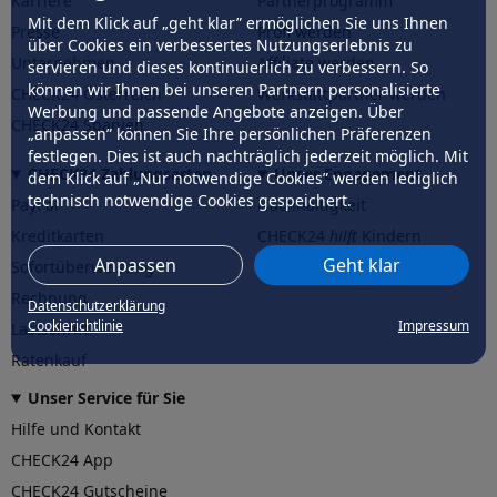
Karriere
Partnerprogramm
Mit dem Klick auf „geht klar” ermöglichen Sie uns Ihnen
Presse
Profi werden
über Cookies ein verbessertes Nutzungserlebnis zu
Unternehmen
Affiliate werden
servieren und dieses kontinuierlich zu verbessern. So
können wir Ihnen bei unseren Partnern personalisierte
CHECK24 Österreich
Werkstattpartner werden
Werbung und passende Angebote anzeigen. Über
CHECK24 Spanien
„anpassen” können Sie Ihre persönlichen Präferenzen
festlegen. Dies ist auch nachträglich jederzeit möglich. Mit
CHECK24 Zahlungsarten
Unser Engagement
dem Klick auf „Nur notwendige Cookies” werden lediglich
technisch notwendige Cookies gespeichert.
PayPal
Nachhaltigkeit
Kreditkarten
CHECK24
hilft
Kindern
Anpassen
Geht klar
Sofortüberweisung
CHECK24
hilft
der Natur
Rechnung
Datenschutzerklärung
Cookierichtlinie
Impressum
Lastschrift
Ratenkauf
Unser Service für Sie
Hilfe und Kontakt
CHECK24 App
CHECK24 Gutscheine