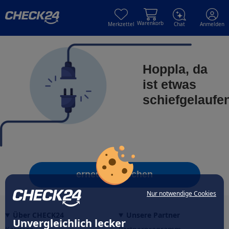
Skip to main content
Skip to main content
Warenkorb
Merkzettel
Chat
Anmelden
Hoppla, da
ist etwas
schiefgelaufe
erneut versuchen
Nur notwendige Cookies
Über CHECK24
Unsere Partner
Unvergleichlich lecker