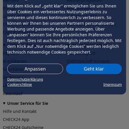
Karriere
Partnerprogramm
Mit dem Klick auf „geht klar” ermöglichen Sie uns Ihnen
Presse
Profi werden
über Cookies ein verbessertes Nutzungserlebnis zu
Unternehmen
Affiliate werden
servieren und dieses kontinuierlich zu verbessern. So
können wir Ihnen bei unseren Partnern personalisierte
CHECK24 Österreich
Werkstattpartner werden
Werbung und passende Angebote anzeigen. Über
CHECK24 Spanien
„anpassen” können Sie Ihre persönlichen Präferenzen
festlegen. Dies ist auch nachträglich jederzeit möglich. Mit
CHECK24 Zahlungsarten
Unser Engagement
dem Klick auf „Nur notwendige Cookies” werden lediglich
technisch notwendige Cookies gespeichert.
PayPal
Nachhaltigkeit
Kreditkarten
CHECK24
hilft
Kindern
Anpassen
Geht klar
Sofortüberweisung
CHECK24
hilft
der Natur
Rechnung
Datenschutzerklärung
Cookierichtlinie
Impressum
Lastschrift
Ratenkauf
Unser Service für Sie
Hilfe und Kontakt
CHECK24 App
CHECK24 Gutscheine