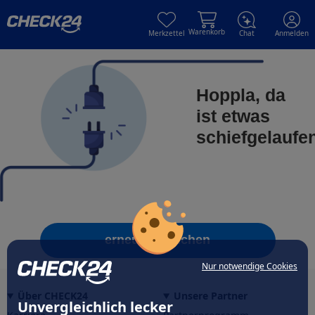
Skip to main content
Skip to main content
Warenkorb
Merkzettel
Chat
Anmelden
Hoppla, da
ist etwas
schiefgelaufe
erneut versuchen
Nur notwendige Cookies
Über CHECK24
Unsere Partner
Unvergleichlich lecker